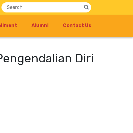
ollment
Alumni
Contact Us
Pengendalian Diri