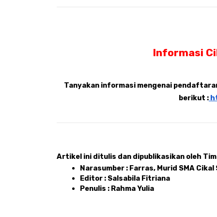
Informasi C
Tanyakan informasi mengenai pendaftaran,
berikut :
 h
Artikel ini ditulis dan dipublikasikan oleh Tim 
Narasumber : Farras, Murid SMA Cika
Editor : Salsabila Fitriana 
Penulis : Rahma Yulia 