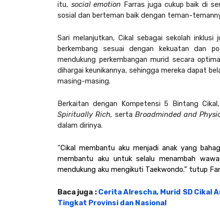
itu, 
social emotion 
Farras juga cukup baik di s
sosial dan berteman baik dengan teman-temannya
Sari melanjutkan, Cikal sebagai sekolah inklus
berkembang sesuai dengan kekuatan dan pot
mendukung perkembangan murid secara optimal
dihargai keunikannya, sehingga mereka dapat be
masing-masing.
Berkaitan dengan Kompetensi 5 Bintang Cika
Spiritually Rich, 
serta 
Broadminded and Physic
dalam dirinya.
“
Cikal membantu aku menjadi anak yang bahagi
membantu aku untuk selalu menambah wawasa
mendukung aku mengikuti Taekwondo.” tutup Far
Baca juga : 
Cerita Alrescha, Murid SD Cikal 
Tingkat Provinsi dan Nasional