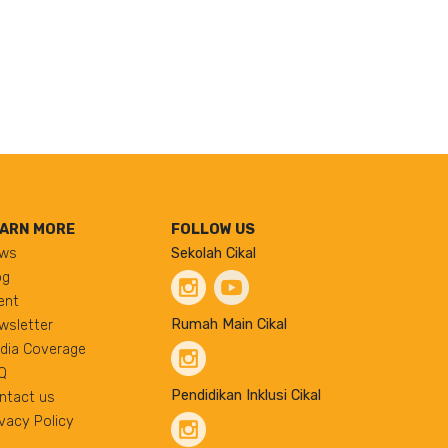
ARN MORE
FOLLOW US
ws
Sekolah Cikal
og
ent
Rumah Main Cikal
wsletter
dia Coverage
Q
Pendidikan Inklusi Cikal
ntact us
ivacy Policy