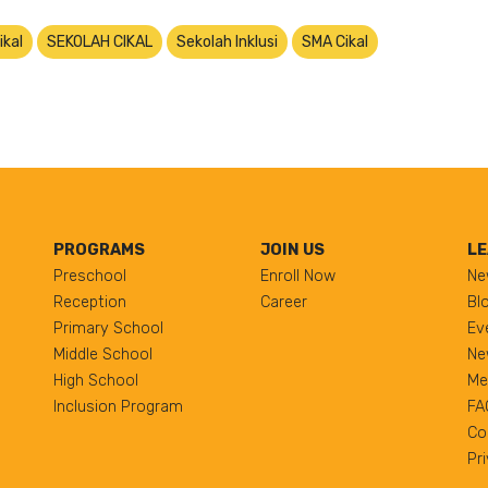
ikal
SEKOLAH CIKAL
Sekolah Inklusi
SMA Cikal
PROGRAMS
JOIN US
LE
Preschool
Enroll Now
Ne
Reception
Career
Bl
Primary School
Ev
Middle School
Ne
High School
Me
Inclusion Program
FA
Co
Pr