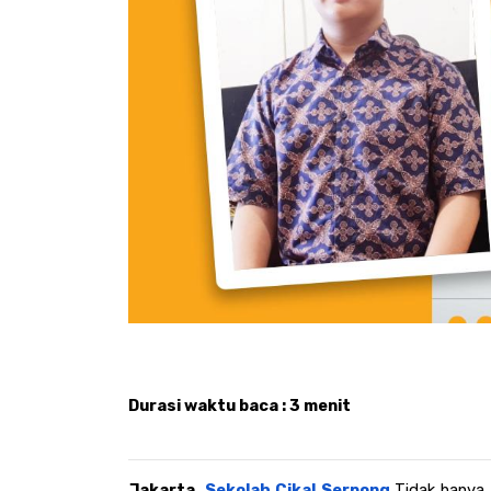
Durasi waktu baca : 3 menit
Jakarta, 
Sekolah Cikal Serpong.
Tidak hanya b