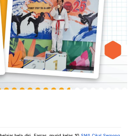
elajar bela diri, Farras, murid kelas 10 
SMA Cikal Serpong
, 