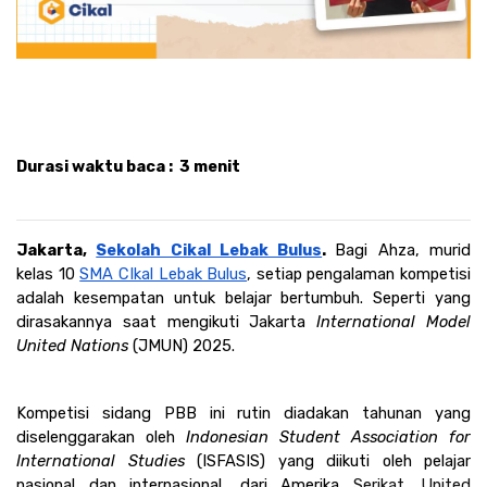
Durasi waktu baca 
:  3 menit
Jakarta, 
Sekolah Cikal Lebak Bulus
. 
Bagi Ahza, murid 
kelas 10 
SMA CIkal Lebak Bulus
, setiap pengalaman kompetisi 
adalah kesempatan untuk belajar bertumbuh. Seperti yang 
dirasakannya saat mengikuti Jakarta 
International Model 
United Nations 
(JMUN) 2025. 
Kompetisi sidang PBB ini rutin diadakan tahunan yang 
diselenggarakan oleh 
Indonesian Student Association for 
International Studies 
(ISFASIS) yang diikuti oleh pelajar 
nasional dan internasional, dari Amerika 
Serikat, United 