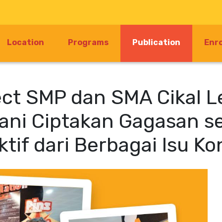
(current)
Location
Programs
Publication
Enr
ect SMP dan SMA Cikal L
ani Ciptakan Gagasan se
ektif dari Berbagai Isu 