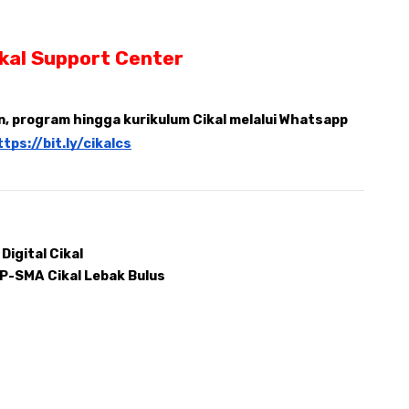
ikal Support Center
 program hingga kurikulum Cikal melalui Whatsapp 
ttps://bit.ly/cikalcs
Digital Cikal 
MP-SMA Cikal Lebak Bulus