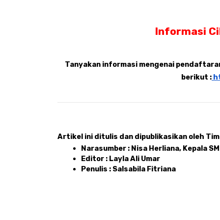
Informasi C
Tanyakan informasi mengenai pendaftaran,
berikut :
 h
Artikel ini ditulis dan dipublikasikan oleh Tim 
Narasumber : Nisa Herliana, Kepala S
Editor : Layla Ali Umar 
Penulis : Salsabila Fitriana