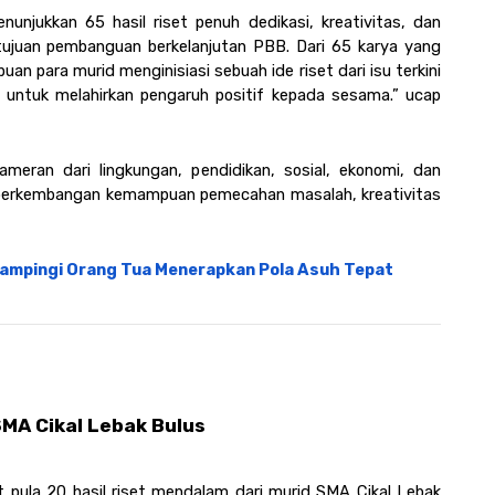
unjukkan 65 hasil riset penuh dedikasi, kreativitas, dan 
i tujuan pembanguan berkelanjutan PBB. Dari 65 karya yang 
an para murid menginisiasi sebuah ide riset dari isu terkini 
tuk melahirkan pengaruh positif kepada sesama.” ucap 
ran dari lingkungan, pendidikan, sosial, ekonomi, dan 
n perkembangan kemampuan pemecahan masalah, kreativitas 
 Dampingi Orang Tua Menerapkan Pola Asuh Tepat
SMA Cikal Lebak Bulus
 pula 20 hasil riset mendalam dari murid SMA Cikal Lebak 