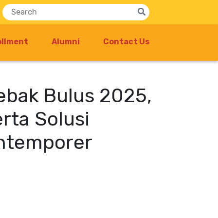
ollment
Alumni
Contact Us
ebak Bulus 2025,
rta Solusi
Kontemporer