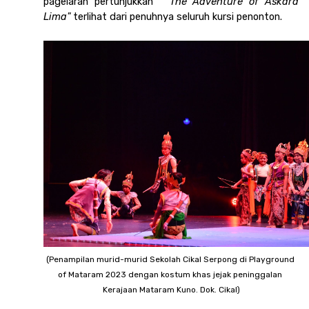
pagelaran pertunjukkan  
“The Adventure of Askara 
Lima" 
terlihat dari penuhnya seluruh kursi penonton. 
(Penampilan murid-murid Sekolah Cikal Serpong di Playground 
of Mataram 2023 dengan kostum khas jejak peninggalan 
Kerajaan Mataram Kuno. Dok. Cikal)