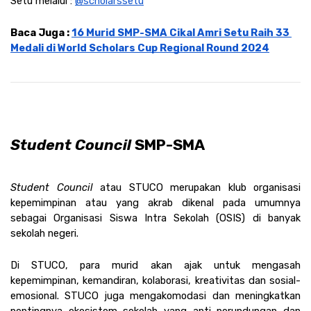
Setu melalui : 
@scholarssetu
Baca Juga : 
16 Murid SMP-SMA Cikal Amri Setu Raih 33 
Medali di World Scholars Cup Regional Round 2024
Student Council 
SMP-SMA
Student Council 
atau STUCO merupakan klub organisasi 
kepemimpinan atau yang akrab dikenal pada umumnya 
sebagai Organisasi Siswa Intra Sekolah (OSIS) di banyak 
sekolah negeri. 
Di STUCO, para murid akan ajak untuk mengasah 
kepemimpinan, kemandiran, kolaborasi, kreativitas dan sosial-
emosional. STUCO juga mengakomodasi dan meningkatkan 
pentingnya ekosistem sekolah yang anti perundungan dan 