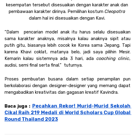
kesempatan tersebut disesuaikan dengan karakter anak dan 
pembawaan karakter dirinya. Pemilihan kostum 
Cleopatra
dalam hal ini disesuaikan dengan Kavi. 
“Dalam  pencarian model anak itu harus selalu disesuaikan 
sama karakter anaknya, misalnya kalau anaknya sipit atau 
putih gitu, biasanya lebih cocok ke Korea sama Jepang. Tapi 
karena Khavi coklat, matanya belo, jadi saya pilihin Mesir. 
Kemarin kalau sistemnya ada 3 hari, ada 
coaching clinic
, 
audisi, semi final serta final.”  tuturnya. 
Proses pembuatan busana dalam setiap penampilan pun 
berkolaborasi dengan designer-designer yang memang dapat 
mengabadikan kreativitas dan gagasan kreatif Kavindra. 
Pecahkan Rekor! Murid-Murid Sekolah 
Baca juga : 
Cikal Raih 219 Medali di World Scholars Cup Global 
Round Thailand 2023