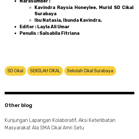
Narasumber :
Kavindra Raysia Honeylee, Murid SD Cikal 
Surabaya
Ibu Natasia, Ibunda Kavindra.
Editor : Layla Ali Umar 
Penulis : Salsabila Fitriana
SD Cikal
SEKOLAH CIKAL
Sekolah Cikal Surabaya
Other blog
Kunjungan Lapangan Kolaboratif, Aksi Keterlibatan
Masyarakat Ala SMA Cikal Amri Setu