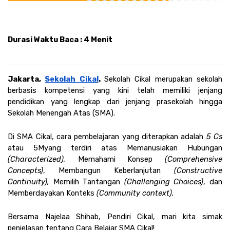
Durasi Waktu Baca : 4 Menit 
Jakarta, 
Sekolah Cikal
. 
Sekolah Cikal merupakan sekolah 
berbasis kompetensi yang kini telah memiliki jenjang 
pendidikan yang lengkap dari jenjang prasekolah hingga 
Sekolah Menengah Atas (SMA). 
Di SMA Cikal, cara pembelajaran yang diterapkan adalah 
5 Cs 
atau 5M
yang terdiri atas Memanusiakan Hubungan
(Characterized),
 Memahami Konsep
 (Comprehensive 
Concepts)
, Membangun Keberlanjutan 
(Constructive 
Continuity),
 Memilih Tantangan 
(Challenging Choices)
, dan 
Memberdayakan Konteks 
(Community context).
Bersama Najelaa Shihab, Pendiri Cikal, mari kita simak 
penjelasan tentang Cara Belajar SMA Cikal! 