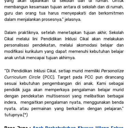
yang akan dijalankan di sekolah dan di rumah. Untuk 
membangun kesamaan tujuan antara di sekolah dan di rumah, 
guru dan orang tua harus menyepakati dan berkomitmen 
dalam menjalankan prosesnya.” jelasnya. 
Dalam praktiknya, setelah menetapkan tujuan akhir, Sekolah 
Cikal melalui lini Pendidikan Inklusi Cikal akan melakukan 
personalisasi pendekatan, melalui akomodasi belajar dan 
modifikasi kurikulum yang dapat memenuhi kebutuhan belajar 
anak untuk mencapai tujuan akhirnya. 
“Di Pendidikan Inklusi Cikal, setiap murid memiliki 
Personalize 
Curriculum Circle 
(PCC). Target pada PCC pun dirancang 
sesuai kebutuhan pengembangan diri anak. Kami sebagai 
pendidik juga akan memperkaya pengalaman belajar murid 
dengan pendekatan multisensori yang melibatkan berbagai 
indera,  mengaitkan pengalaman nyata, menggunakan benda 
nyata, atau permainan yang berkaitan dengan pelajaran.” 
tutupnya.(*)
Baca Juga : 
Anak Berkebutuhan Khusus Hilang Fokus 