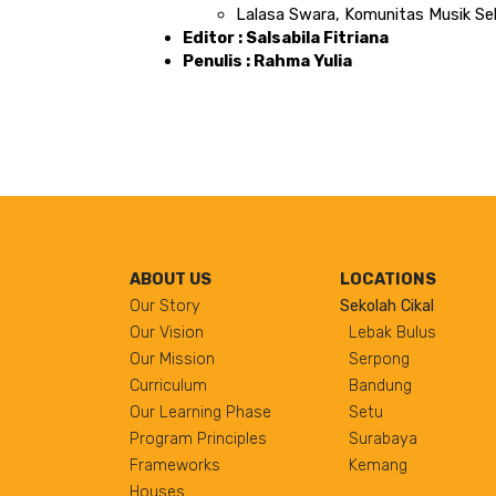
Lalasa Swara, Komunitas Musik Sek
Editor : Salsabila Fitriana
Penulis : Rahma Yulia
ABOUT US
LOCATIONS
Our Story
Sekolah Cikal
Our Vision
Lebak Bulus
Our Mission
Serpong
Curriculum
Bandung
Our Learning Phase
Setu
Program Principles
Surabaya
Frameworks
Kemang
Houses