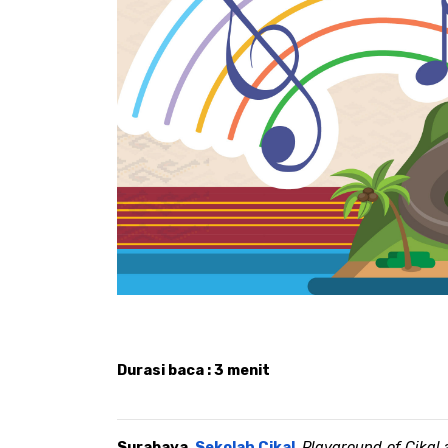
Durasi baca : 3 menit
Surabaya, 
Sekolah Cikal
. 
Playground of Cikal 