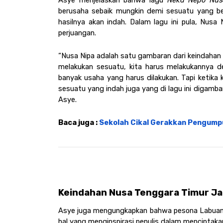
Asye menjelaskan bahwa lagu 
Neka Nepo Nus
berusaha sebaik mungkin demi sesuatu yang ber
hasilnya akan indah. Dalam lagu ini pula, Nusa 
perjuangan.
“Nusa Nipa adalah satu gambaran dari keindahan a
melakukan sesuatu, kita harus melakukannya de
banyak usaha yang harus dilakukan. Tapi ketika 
sesuatu yang indah juga yang di lagu ini digamba
Asye. 
Baca juga : 
Sekolah Cikal Gerakkan Pengumpu
Keindahan Nusa Tenggara Timur Jadi
Asye juga mengungkapkan bahwa pesona Labuan 
hal yang menginspirasi penulis dalam menciptaka