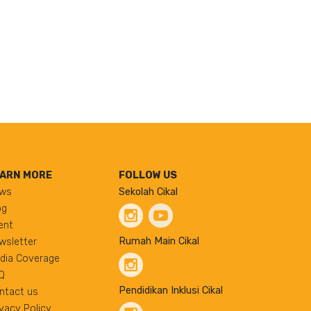
ARN MORE
FOLLOW US
ws
Sekolah Cikal
og
ent
Rumah Main Cikal
wsletter
dia Coverage
Q
Pendidikan Inklusi Cikal
ntact us
ivacy Policy