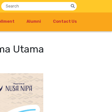
ollment
Alumni
Contact Us
ema Utama