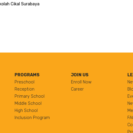
olah Cikal Surabaya 
PROGRAMS
JOIN US
LE
Preschool
Enroll Now
Ne
Reception
Career
Bl
Primary School
Ev
Middle School
Ne
High School
Me
Inclusion Program
FA
Co
Pr