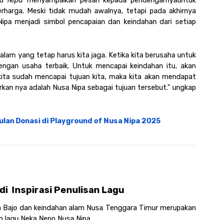
a Nipa 
menyampaikan pesan kepada pendengarnya
untuk 
harga. Meski tidak mudah awalnya, tetapi pada akhirnya 
Nipa menjadi simbol pencapaian dan keindahan dari setiap 
lam yang tetap harus kita jaga. Ketika kita berusaha untuk 
ngan usaha terbaik. Untuk mencapai keindahan itu, akan 
kita sudah mencapai tujuan kita, maka kita akan mendapat 
rkan nya adalah Nusa Nipa sebagai tujuan tersebut.” ungkap 
lan Donasi di Playground of Nusa Nipa 2025
  Inspirasi Penulisan Lagu
Bajo dan keindahan alam Nusa Tenggara Timur merupakan 
n lagu Neka Nepo Nusa Nipa. 