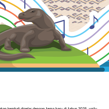
akan kembali digelar dengan tema baru di tahun 2025, yaitu 