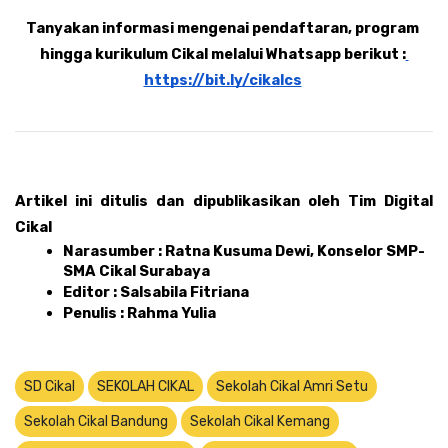
Tanyakan informasi mengenai pendaftaran, program 
hingga kurikulum Cikal melalui Whatsapp berikut :
https://bit.ly/cikalcs
Artikel ini ditulis dan dipublikasikan oleh Tim Digital 
Cikal 
Narasumber : Ratna Kusuma Dewi, Konselor SMP-
SMA Cikal Surabaya
Editor : Salsabila Fitriana 
Penulis : Rahma Yulia 
SD Cikal
SEKOLAH CIKAL
Sekolah Cikal Amri Setu
Sekolah Cikal Bandung
Sekolah Cikal Kemang