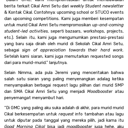
berita terkait Cikal Amri Setu dari 
weekly Student newsletter
& Kontak Cikal. Contohnya: upcoming school or STUCO events 
dan upcoming competitions. Kami juga memberi kesempatan 
untuk murid Cikal Amri Setu mempromosikan 
up-and-coming 
student-led activities
, seperti bazaars, workshops, projects, 
etc.). Selain itu, kami juga mengumumkan prestasi-prestasi 
yang baru saja diraih oleh murid di Sekolah Cikal Amri Setu, 
sebagai 
sign of appreciation towards their hard work.
Setelah kami siaran, kami juga memutarkan requested songs 
dari para murid-murid.” lanjutnya. 
Selain Nimma, ada pula Jeremi yang menceritakan bahwa 
salah satu siaran yang paling menyenangkan adalag ketika 
menyampaikan berbagai request lagu pilihan dari murid SMP 
dan SMA Cikal Amri Setu yang menjadi 
Moodbooster 
atau 
penyemangat menyambut hari.
“Di GMC yang paling aku suka adalah di akhir, para murid murid 
Cikal berkesempatan untuk 
request
 info tambahan atau lagu 
untuk diputar pada tanggal yang mereka pilih, jadi karna itu 
Good Morning Cikal
 bisa jadi
 moodbooster
 juga hehe. aku 