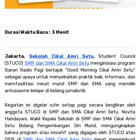
Durasi Waktu Baca :  3 Menit
Jakarta, 
Sekolah Cikal Amri Setu
. 
Student Council 
(STUCO) 
SMP dan SMA Cikal Amri Setu 
menginisiasi program 
Siaran Radio Pagi bertajuk “Good Morning Cikal Amri Setu” 
sebagai upaya untuk menyebarkan praktik baik, informasi, dan 
memfasilitasi minat murid SMP dan SMA yang memiliki 
antusiasme belajar di bidang jurnalistik. 
Kegiatan ini digelar rutin setiap pagi secara bergiliran oleh 
anggota STUCO di SMP dan SMA Cikal Amri Setu. Novita 
Handayani, Wakil Kepala Sekolah di SMP dan SMA Cikal Amri 
Setu Bidang Pengembangan Diri Murid, mengungkapkan 
bahwa program atau inisiatif yang digagas oleh STUCO atau 
OSIS di 
SMP dan SMA Cikal Amri Setu
 dapat memperkuat 