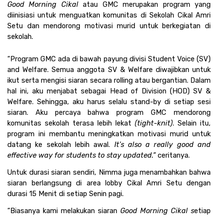
Good Morning Cikal
 atau GMC merupakan program yang 
diinisiasi untuk menguatkan komunitas di Sekolah Cikal Amri 
Setu dan mendorong motivasi murid untuk berkegiatan di 
sekolah. 
“Program GMC ada di bawah payung divisi Student Voice (SV) 
and Welfare. Semua anggota SV & Welfare diwajibkan untuk 
ikut serta mengisi siaran secara rolling atau bergantian. Dalam 
hal ini, aku menjabat sebagai Head of Division (HOD) SV & 
Welfare. Sehingga, aku harus selalu stand-by di setiap sesi 
siaran. Aku percaya bahwa program GMC mendorong 
komunitas sekolah terasa lebih lekat 
(tight-knit)
. Selain itu, 
program ini membantu meningkatkan motivasi murid untuk 
datang ke sekolah lebih awal.
 It's also a really good and 
effective way for students to stay updated.” 
ceritanya.
Untuk durasi siaran sendiri, Nimma juga menambahkan bahwa 
siaran berlangsung di area lobby Cikal Amri Setu dengan 
durasi 15 Menit di setiap Senin pagi.
“Biasanya kami melakukan siaran 
Good Morning Cikal s
etiap 