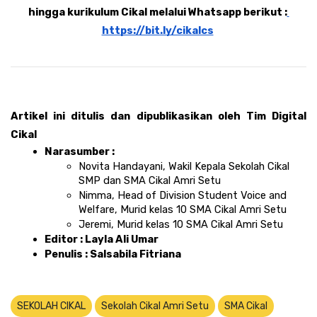
hingga kurikulum Cikal melalui Whatsapp berikut :
https://bit.ly/cikalcs
Artikel ini ditulis dan dipublikasikan oleh Tim Digital 
Cikal 
Narasumber : 
Novita Handayani, Wakil Kepala Sekolah Cikal 
SMP dan SMA Cikal Amri Setu 
Nimma, Head of Division Student Voice and 
Welfare, Murid kelas 10 SMA Cikal Amri Setu
Jeremi, Murid kelas 10 SMA Cikal Amri Setu
Editor : Layla Ali Umar 
Penulis : Salsabila Fitriana
SEKOLAH CIKAL
Sekolah Cikal Amri Setu
SMA Cikal