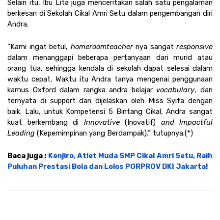
Selain itu, Ibu Lita juga menceritakan salah satu pengalaman 
berkesan di Sekolah Cikal Amri Setu dalam pengembangan diri 
Andra. 
“Kami ingat betul, 
homeroom
teacher
 nya sangat 
responsive
dalam menanggapi beberapa pertanyaan dari murid atau 
orang tua, sehingga kendala di sekolah dapat selesai dalam 
waktu cepat. Waktu itu Andra tanya mengenai penggunaan 
kamus Oxford dalam rangka andra belajar 
vocabulary
, dan 
ternyata di support dan dijelaskan oleh Miss Syifa dengan 
baik. Lalu, untuk Kompetensi 5 Bintang Cikal, Andra sangat 
kuat berkembang di 
Innovative 
(Inovatif) 
and Impactful 
Leading 
(Kepemimpinan yang Berdampak).” tutupnya.(*)
Baca juga : 
Kenjiro, Atlet Muda SMP Cikal Amri Setu, Raih 
Puluhan Prestasi Bola dan Lolos PORPROV DKI Jakarta!