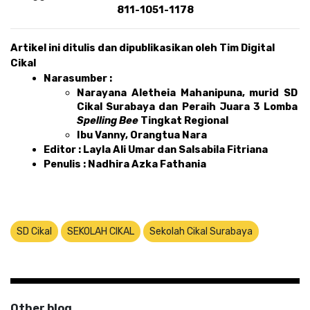
811-1051-1178
Artikel ini ditulis dan dipublikasikan oleh Tim Digital 
Cikal 
Narasumber : 
Narayana Aletheia Mahanipuna, murid SD 
Cikal Surabaya dan Peraih Juara 3 Lomba 
Spelling Bee
 Tingkat Regional
Ibu Vanny, Orangtua Nara
Editor : Layla Ali Umar dan Salsabila Fitriana
Penulis : Nadhira Azka Fathania
SD Cikal
SEKOLAH CIKAL
Sekolah Cikal Surabaya
Other blog