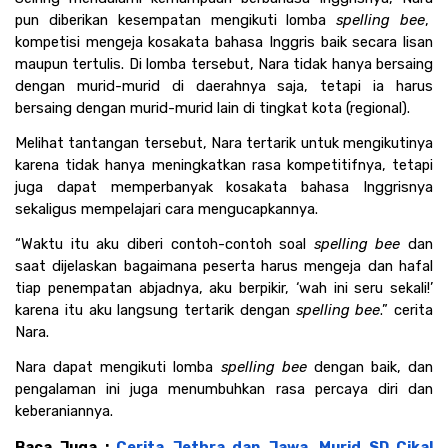
pun diberikan kesempatan mengikuti lomba 
spelling bee
,  
kompetisi mengeja kosakata bahasa Inggris baik secara lisan 
maupun tertulis. Di lomba tersebut, Nara tidak hanya bersaing 
dengan murid-murid di daerahnya saja, tetapi ia harus 
bersaing dengan murid-murid lain di tingkat kota (regional). 
Melihat tantangan tersebut, Nara tertarik untuk mengikutinya 
karena tidak hanya meningkatkan rasa kompetitifnya, tetapi 
juga dapat memperbanyak kosakata bahasa Inggrisnya 
sekaligus mempelajari cara mengucapkannya.
“Waktu itu aku diberi contoh-contoh soal 
spelling bee
 dan 
saat dijelaskan bagaimana peserta harus mengeja dan hafal 
tiap penempatan abjadnya, aku berpikir, ‘wah ini seru sekali!’ 
karena itu aku langsung tertarik dengan 
spelling bee
.” cerita 
Nara.
Nara dapat mengikuti lomba 
spelling bee
 dengan baik, dan 
pengalaman ini juga menumbuhkan rasa percaya diri dan 
keberaniannya.  
Baca Juga : 
Cerita Jethra dan Jawa, Murid SD Cikal 