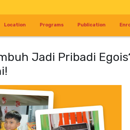
Location
Programs
Publication
Enr
mbuh Jadi Pribadi Egois
i!