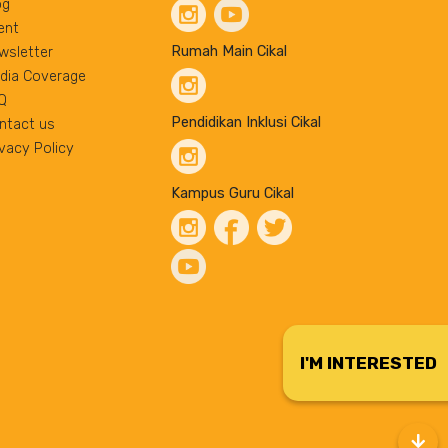
og
ent
Rumah Main Cikal
wsletter
dia Coverage
Q
Pendidikan Inklusi Cikal
ntact us
ivacy Policy
Kampus Guru Cikal
I'M INTERESTED