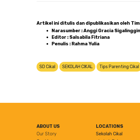
Artikel ini ditulis dan dipublikasikan oleh Tim 
Narasumber : Anggi Gracia Sigalingging
Editor : Salsabila Fitriana
Penulis : Rahma Yulia 
SD Cikal
SEKOLAH CIKAL
Tips Parenting Cikal
ABOUT US
LOCATIONS
Our Story
Sekolah Cikal