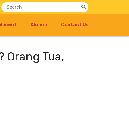
ollment
Alumni
Contact Us
? Orang Tua,