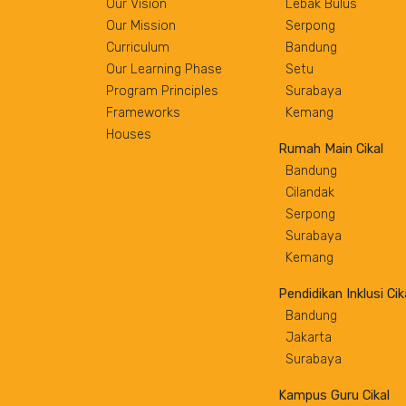
Our Vision
Lebak Bulus
Our Mission
Serpong
Curriculum
Bandung
Our Learning Phase
Setu
Program Principles
Surabaya
Frameworks
Kemang
Houses
Rumah Main Cikal
Bandung
Cilandak
Serpong
Surabaya
Kemang
Pendidikan Inklusi Cik
Bandung
Jakarta
Surabaya
Kampus Guru Cikal