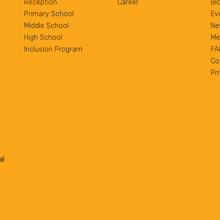
Reception
Career
Bl
Primary School
Ev
Middle School
Ne
High School
Me
Inclusion Program
FA
Co
Pr
al