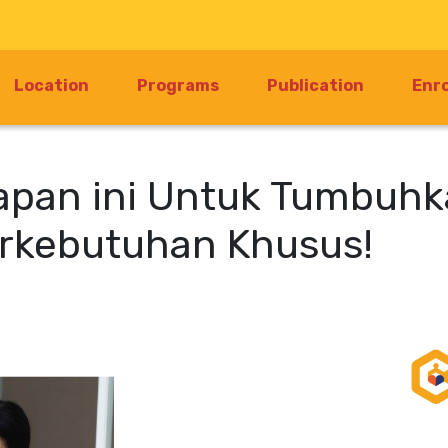
Location
Programs
Publication
Enr
apan ini Untuk Tumbuh
erkebutuhan Khusus!