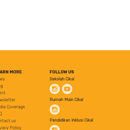
ARN MORE
FOLLOW US
ws
Sekolah Cikal
og
ent
Rumah Main Cikal
wsletter
dia Coverage
Q
Pendidikan Inklusi Cikal
ntact us
ivacy Policy