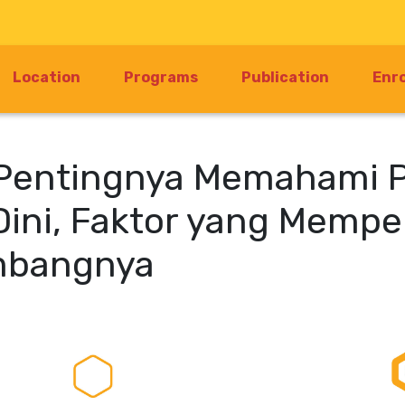
Location
Programs
Publication
Enr
ah Pentingnya Memahami
Dini, Faktor yang Memp
mbangnya