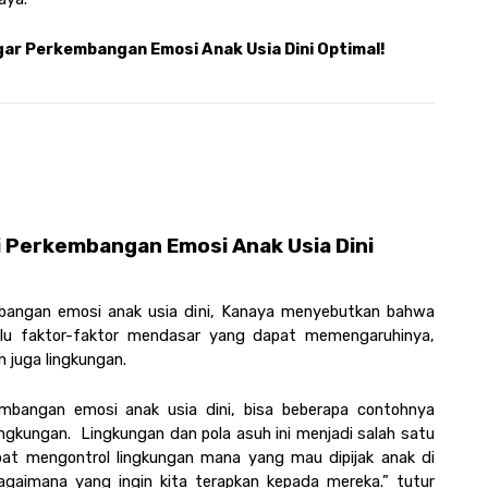
Agar Perkembangan Emosi Anak Usia Dini Optimal!
Perkembangan Emosi Anak Usia Dini 
ngan emosi anak usia dini, Kanaya menyebutkan bahwa 
u faktor-faktor mendasar yang dapat memengaruhinya, 
n juga lingkungan.
bangan emosi anak usia dini, bisa beberapa contohnya 
lingkungan.  Lingkungan dan pola asuh ini menjadi salah satu 
faktor yang kita punya kendali penuh untuk dapat mengontrol lingkungan mana yang mau dipijak anak di 
gaimana yang ingin kita terapkan kepada mereka.” tutur 