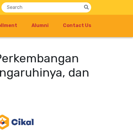
ollment
Alumni
Contact Us
 Perkembangan
engaruhinya, dan