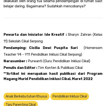
dilakukan oleh orang tua selama pendampingan di rumah saat 
belajar daring. Bagaimana? Sudahkah mencobanya?
Pewarta dan Inisiator Ide Kreatif : 
Sharyn Zahran (Kelas 
11) Sekolah Cikal Serpong 
Pendamping
: Cicilia Dewi Puspita Sari 
 (Homeroom 
Teacher Y4 - Y11 Pendidikan Inklusi Cikal Serpong)
Narasumber 
:
 Purwanti (Guru Pendidikan Inklusi Cikal)
Penulis dan Editor : 
Tim Konten & Publikasi Cikal 
**Artikel ini merupakan hasil publikasi dari Program 
Magang Murid Pendidikan Inklusi Cikal, Maret 2022
Anak Berkebutuhan Khusus
Pendidikan Inklusi Cikal
Tips Parenting Cikal