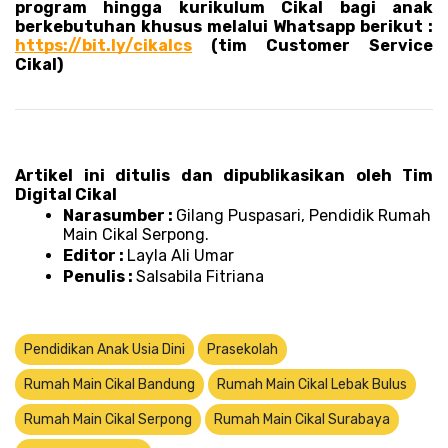
program hingga kurikulum Cikal bagi anak 
berkebutuhan khusus melalui Whatsapp berikut : 
https://bit.ly/cikalcs
 (tim Customer Service 
Cikal)
Artikel ini ditulis dan dipublikasikan oleh Tim 
Digital Cikal 
Narasumber : 
Gilang Puspasari, Pendidik Rumah 
Main Cikal Serpong.
Editor : 
Layla Ali Umar 
Penulis : 
Salsabila Fitriana
Pendidikan Anak Usia Dini
Prasekolah
Rumah Main Cikal Bandung
Rumah Main Cikal Lebak Bulus
Rumah Main Cikal Serpong
Rumah Main Cikal Surabaya