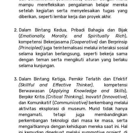
mampu merefleksikan pengalaman belajar mereka 
setelah kegiatan serta menyelesaikan tugas yang 
diberikan, seperti lembar kerja dan proyek akhir.
Dalam Bintang Kedua, Pribadi Bahagia dan Bijak 
(
Emotionally, Morally, and Spiritually Rich
), 
kompetensi Bekerjasama 
(Cooperative)
 dan Berprinsip 
(Principled)
 juga terinternalisasi melalui interaksi sosial 
selama kegiatan berlangsung, seperti bekerja sama 
dengan teman serta mengikuti aturan yang berlaku 
selama kunjungan.
Dalam Bintang Ketiga, Pemikir Terlatih dan Efektif 
(Skillful and Effective Thinker)
,  kompetensi 
Berwawasan (
Applying Knowledge and Skills
), 
Berpikir Kritis 
(Critical Thinking)
, Inovatif 
(Innovative)
, 
dan Komunikatif (
Communicative) 
berkembang melalui 
aktivitas eksplorasi di museum. Murid tidak hanya 
mengamati, tetapi juga membandingkan 
perkembangan teknologi dari masa ke masa, serta 
mengaitkannya dengan kehidupan mereka saat ini. Hal 
ini kemudian diperkuat melalui 
summative project
, di 