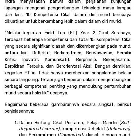
Indra menyatakan bahwa dalam perjalanan kunjungan 
lapangan mengenai pengembangan teknologi masa lampau 
dan kini, 10 Kompetensi Cikal dalam diri murid berupaya 
dikuatkan untuk berkembang lebih dalam dalam diri murid. 
“Melalui kegiatan Field Trip (FT) Year 2 Cikal Surabaya, 
terdapat beberapa kompetensi dari total 15 Kompetensi Cikal 
yang secara signifikan diasah dan dikembangkan pada murid, 
antara lain, Reflektif, Berkomitmen, Berwawasan, Berpikir 
Kritis, Inovatif, Komunikatif, Berprinsip, Bekerjasama,  
Berpikiran Terbuka, dan Berorientasi Aksi. Dengan demikian, 
kegiatan FT ini tidak hanya memberikan pengalaman belajar 
secara langsung, tetapi juga berperan dalam mengembangkan 
berbagai kompetensi penting yang mendukung pertumbuhan 
murid secara holistik.” ucapnya. 
Bagaimana beberapa gambarannya secara singkat, berikut 
penjelasannya:
Dalam Bintang Cikal Pertama, Pelajar Mandiri (
Self-
Regulated Learner)
, kompetensi Reflektif 
(Reflective)
dan Berkomitmen 
(Committed)
 diasah dengan murid 