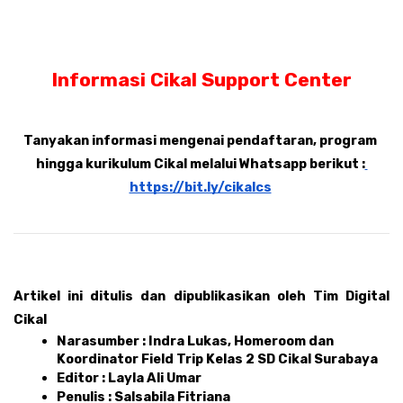
Informasi Cikal Support Center
Tanyakan informasi mengenai pendaftaran, program 
hingga kurikulum Cikal melalui Whatsapp berikut :
https://bit.ly/cikalcs
Artikel ini ditulis dan dipublikasikan oleh Tim Digital 
Cikal 
Narasumber : Indra Lukas, Homeroom dan 
Koordinator Field Trip Kelas 2 SD Cikal Surabaya
Editor : Layla Ali Umar 
Penulis : Salsabila Fitriana