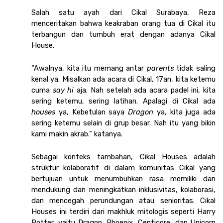
Salah satu ayah dari Cikal Surabaya, Reza 
menceritakan bahwa keakraban orang tua di Cikal itu 
terbangun dan tumbuh erat dengan adanya Cikal 
House. 
“Awalnya, kita itu memang antar 
parents 
tidak saling 
kenal ya. Misalkan ada acara di Cikal, 17an, kita ketemu 
cuma 
say hi 
aja. Nah setelah ada acara padel ini, kita 
sering ketemu, sering latihan. Apalagi di Cikal ada 
houses 
ya, Kebetulan saya 
Dragon 
ya, kita juga ada 
sering ketemu selain di grup besar. Nah itu yang bikin 
kami makin akrab.” katanya.
Sebagai konteks tambahan, Cikal Houses adalah 
struktur kolaboratif di dalam komunitas Cikal yang 
bertujuan untuk menumbuhkan rasa memiliki dan 
mendukung dan meningkatkan inklusivitas, kolaborasi, 
dan mencegah perundungan atau senioritas. Cikal 
Houses ini terdiri dari makhluk mitologis seperti Harry 
Potter, yaitu Dragon, Phoenix, Centicore, dan Unicorn 