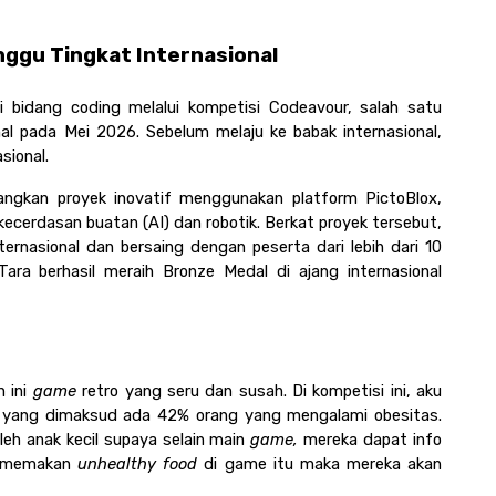
nggu Tingkat Internasional
 bidang coding melalui kompetisi Codeavour, salah satu 
nal pada Mei 2026. Sebelum melaju ke babak internasional, 
sional.
ngkan proyek inovatif menggunakan platform PictoBlox, 
cerdasan buatan (AI) dan robotik. Berkat proyek tersebut, 
ternasional dan bersaing dengan peserta dari lebih dari 10 
ara berhasil meraih Bronze Medal di ajang internasional 
 ini 
game 
retro yang seru dan susah. Di kompetisi ini, aku 
ia yang dimaksud ada 42% orang yang mengalami obesitas. 
leh anak kecil supaya selain main 
game, 
mereka dapat info 
k memakan 
unhealthy food
 di game itu maka mereka akan 
 