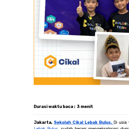
Durasi waktu baca :  3 menit
Jakarta, 
Sekolah Cikal Lebak Bulus. 
Di usia
Lebak Bulus
, sudah berani mengeksplorasi duni