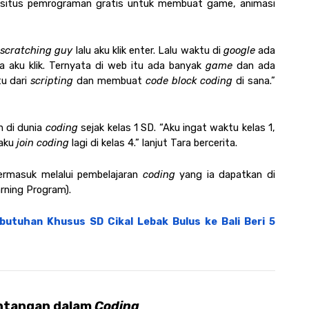
situs pemrograman gratis untuk membuat game, animasi 
 
scratching guy 
lalu aku klik enter. Lalu waktu di 
google 
ada 
 aku klik. Ternyata di web itu ada banyak 
game 
dan ada 
u dari 
scripting 
dan membuat 
code block coding 
di sana.” 
 di dunia 
coding 
sejak kelas 1 SD. “Aku ingat waktu kelas 1, 
aku 
join coding 
lagi di kelas 4.” lanjut Tara bercerita.
ermasuk melalui pembelajaran 
coding 
yang ia dapatkan di 
rning Program). 
utuhan Khusus SD Cikal Lebak Bulus ke Bali Beri 5 
antangan dalam 
Coding