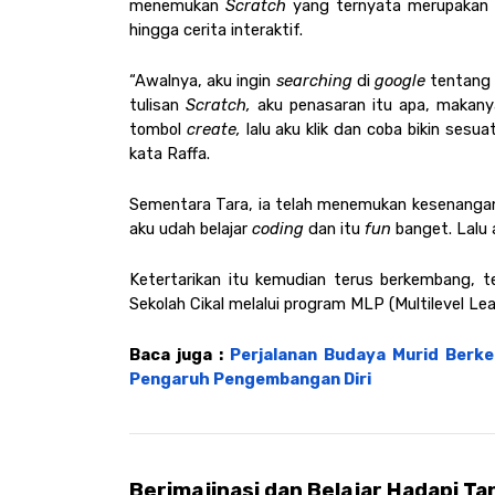
menemukan 
Scratch 
yang ternyata merupakan 
hingga cerita interaktif. 
“Awalnya, aku ingin 
searching 
di 
google 
tentang
tulisan 
Scratch, 
aku penasaran itu apa, makanya
tombol 
create, 
lalu aku klik dan coba bikin sesuat
kata Raffa.
Sementara Tara, ia telah menemukan kesenangan
aku udah belajar 
coding 
dan itu 
fun 
banget. Lalu 
Ketertarikan itu kemudian terus berkembang, t
Sekolah Cikal melalui program MLP (Multilevel Lea
Baca juga : 
Perjalanan Budaya Murid Berkeb
Pengaruh Pengembangan Diri
Berimajinasi dan Belajar Hadapi T