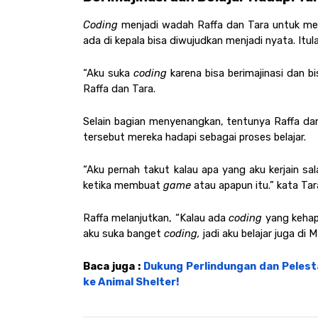
Coding 
menjadi wadah Raffa dan Tara untuk men
ada di kepala bisa diwujudkan menjadi nyata. I
“Aku suka 
coding 
karena bisa berimajinasi dan 
Raffa dan Tara. 
Selain bagian menyenangkan, tentunya Raffa dan
tersebut mereka hadapi sebagai proses belajar. 
“Aku pernah takut kalau apa yang aku kerjain sala
ketika membuat 
game 
atau apapun itu.” kata Tar
Raffa melanjutkan, “Kalau ada 
coding 
yang kehapu
aku suka banget 
coding, 
jadi aku belajar juga di M
Baca juga : 
Dukung Perlindungan dan Pelesta
ke Animal Shelter!