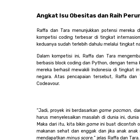
Angkat Isu Obesitas dan Raih Peru
Raffa dan Tara menunjukkan potensi mereka di
kompetisi coding terbesar di tingkat internasio
keduanya sudah terlebih dahulu melalui tingkat na
Dalam kompetisi ini, Raffa dan Tara mengemba
berbasis block coding dan Python, dengan tema ke
mereka berhasil mewakili Indonesia di tingkat in
negara. Atas pencapaian tersebut, Raffa dan T
Codeavour.
“Jadi, proyek ini berdasarkan 
game pacman, 
dan
harus menyelesaikan masalah di dunia ini, dun
Maka dari itu, kita bikin 
game 
ini buat dicontoh o
makanan sehat dan enggak dan jika anak ana
mendapatkan 
minus score.
” jelas Raffa dan Tara.