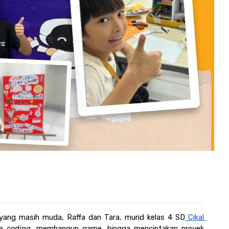
 yang masih muda, Raffa dan Tara, murid kelas 4 SD
 Cikal 
a 
coding
, membangun game, hingga menciptakan proyek 