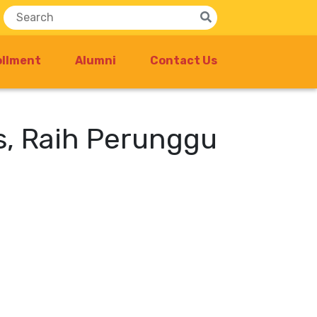
ollment
Alumni
Contact Us
us, Raih Perunggu