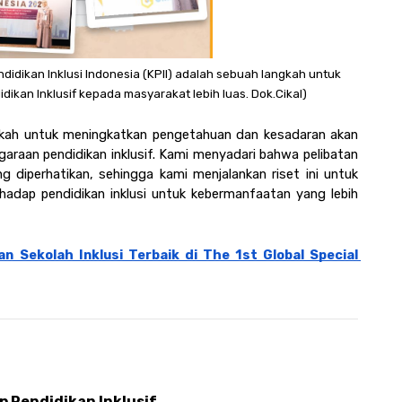
didikan Inklusi Indonesia (KPII) adalah sebuah langkah untuk 
an Inklusif kepada masyarakat lebih luas. Dok.Cikal)
angkah untuk meningkatkan pengetahuan dan kesadaran akan 
araan pendidikan inklusif. Kami menyadari bahwa pelibatan 
g diperhatikan, sehingga kami menjalankan riset ini untuk 
adap pendidikan inklusi untuk kebermanfaatan yang lebih 
n Sekolah Inklusi Terbaik di The 1st Global Special 
 Pendidikan Inklusif 