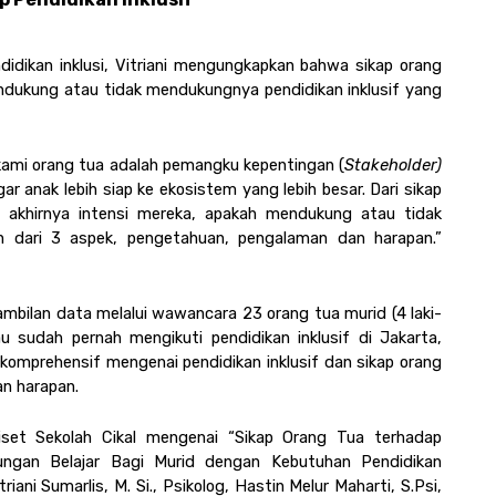
dikan inklusi, Vitriani mengungkapkan bahwa sikap orang 
ndukung atau tidak mendukungnya pendidikan inklusif yang 
 kami orang tua adalah pemangku kepentingan (
Stakeholder) 
r anak lebih siap ke ekosistem yang lebih besar. Dari sikap 
at akhirnya intensi mereka, apakah mendukung atau tidak 
n dari 3 aspek, pengetahuan, pengalaman dan harapan.” 
bilan data melalui wawancara 23 orang tua murid (4 laki-
 sudah pernah mengikuti pendidikan inklusif di Jakarta, 
omprehensif mengenai pendidikan inklusif dan sikap orang 
n harapan. 
riset Sekolah Cikal mengenai “Sikap Orang Tua terhadap 
kungan Belajar Bagi Murid dengan Kebutuhan Pendidikan 
riani Sumarlis, M. Si., Psikolog, Hastin Melur Maharti, S.Psi, 