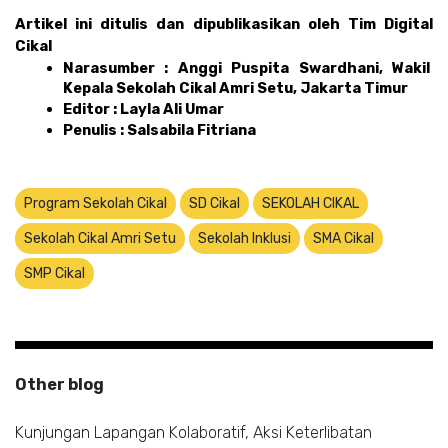
Artikel ini ditulis dan dipublikasikan oleh Tim Digital 
Cikal 
Narasumber : Anggi Puspita Swardhani, Wakil 
Kepala Sekolah Cikal Amri Setu, Jakarta Timur
Editor : Layla Ali Umar 
Penulis : Salsabila Fitriana
Program Sekolah Cikal
SD Cikal
SEKOLAH CIKAL
Sekolah Cikal Amri Setu
Sekolah Inklusi
SMA Cikal
SMP Cikal
Other blog
Kunjungan Lapangan Kolaboratif, Aksi Keterlibatan