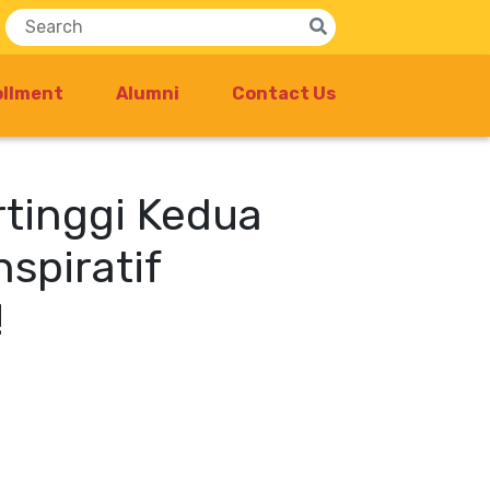
ollment
Alumni
Contact Us
rtinggi Kedua
nspiratif
!