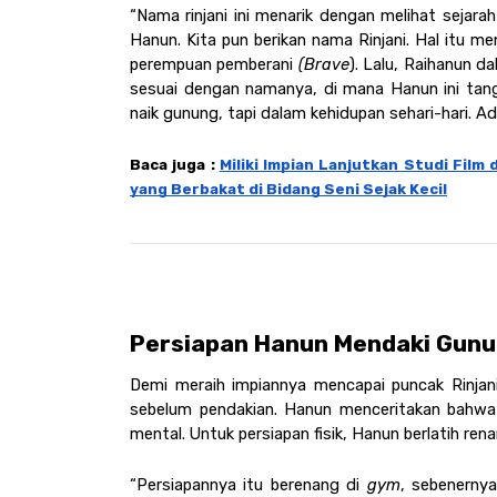
“Nama rinjani ini menarik dengan melihat sejarah 
Hanun. Kita pun berikan nama Rinjani. Hal itu men
perempuan pemberani 
(Brave
). Lalu, Raihanun d
sesuai dengan namanya, di mana Hanun ini tang
naik gunung, tapi dalam kehidupan sehari-hari. Ad
Baca juga : 
Miliki Impian Lanjutkan Studi Film 
yang Berbakat di Bidang Seni Sejak Kecil
Persiapan Hanun Mendaki Gunun
Demi meraih impiannya mencapai puncak Rinjani
sebelum pendakian. Hanun menceritakan bahwa i
mental. Untuk persiapan fisik, Hanun berlatih ren
“Persiapannya itu berenang di 
gym
, sebenernya