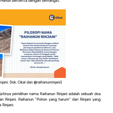
r Hanun bercerita dengan semangat.
jani. Dok. Cikal dan @raihanunrinjani)
tinya pemilihan nama Raihanun Rinjani adalah sebuah doa 
dan Rinjani. Raihanun “Pohon yang harum” dan Rinjani yang 
Rinjani. 