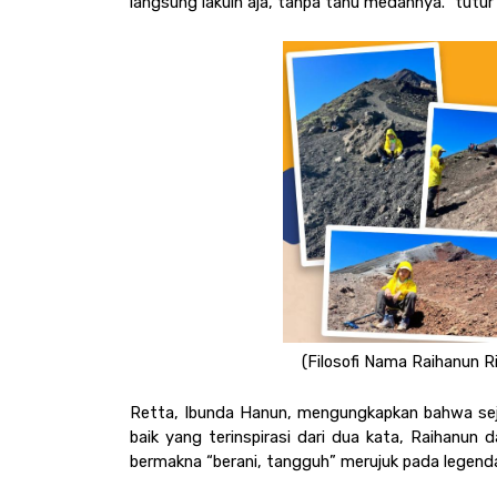
langsung lakuin aja, tanpa tahu medannya.” tutu
(Filosofi Nama Raihanun Rin
Retta, Ibunda Hanun, mengungkapkan bahwa seja
baik yang terinspirasi dari dua kata, Raihanun 
bermakna “berani, tangguh” merujuk pada legenda 