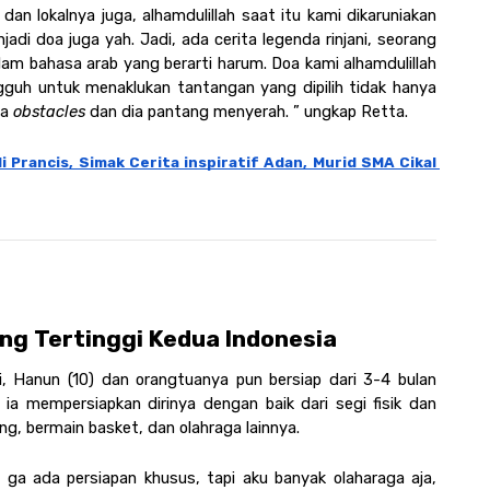
dan lokalnya juga, alhamdulillah saat itu kami dikaruniakan 
jadi doa juga yah. Jadi, ada cerita legenda rinjani, seorang 
alam bahasa arab yang berarti harum. Doa kami alhamdulillah 
guh untuk menaklukan tantangan yang dipilih tidak hanya 
a 
obstacles
 dan dia pantang menyerah. ” ungkap Retta.
di Prancis, Simak Cerita inspiratif Adan, Murid SMA Cikal 
g Tertinggi Kedua Indonesia
, Hanun (10) dan orangtuanya pun bersiap dari 3-4 bulan 
a mempersiapkan dirinya dengan baik dari segi fisik dan 
ang, bermain basket, dan olahraga lainnya.
 ga ada persiapan khusus, tapi aku banyak olaharaga aja, 