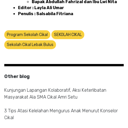
Bapak Abdullah Fahrizal dan Ibu Lwi Nita 
Editor : Layla Ali Umar 
Penulis : Salsabila Fitriana
Program Sekolah Cikal
SEKOLAH CIKAL
Sekolah Cikal Lebak Bulus
Other blog
Kunjungan Lapangan Kolaboratif, Aksi Keterlibatan
Masyarakat Ala SMA Cikal Amri Setu
3 Tips Atasi Kelelahan Mengurus Anak Menurut Konselor
Cikal