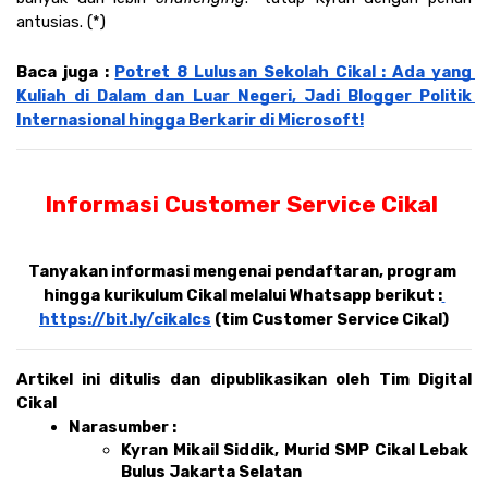
antusias. (*)
Baca juga : 
Potret 8 Lulusan Sekolah Cikal : Ada yang 
Kuliah di Dalam dan Luar Negeri, Jadi Blogger Politik 
Internasional hingga Berkarir di Microsoft!
Informasi Customer Service Cikal 
Tanyakan informasi mengenai pendaftaran, program 
hingga kurikulum Cikal melalui Whatsapp berikut :
https://bit.ly/cikalcs
 (tim Customer Service Cikal)
Artikel ini ditulis dan dipublikasikan oleh Tim Digital 
Cikal 
Narasumber : 
Kyran Mikail Siddik, Murid SMP Cikal Lebak 
Bulus Jakarta Selatan