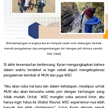
(Pendampingan orangtua Kyran menjadi salah satu dukungan terbaik 
meraih pengalaman dan pengembangan diri dengan jati dirinya sendiri. 
Dok. Cikal)
Di akhir kesempatan berbincang, Kyran mengungkapkan bahwa 
dalam waktu terdekat ia ingin sekali dapat mengeksplorasi 
pengalaman kembali di MUN dan juga WSC. 
“Aku akan coba hal baru lain dalam kehidupan, meskipun untuk 
MUN aku akan berusaha selalu 
join
 dengan tantangan yang 
tidak mudah. Untuk  WSC mungkin coba 
second time
, aku 
hanya ingin fokus ke 
Global Round,
 WSC 
experience-
nya lebih 
banyak dan lebih 
challenging
.” tutup Kyran dengan penuh 