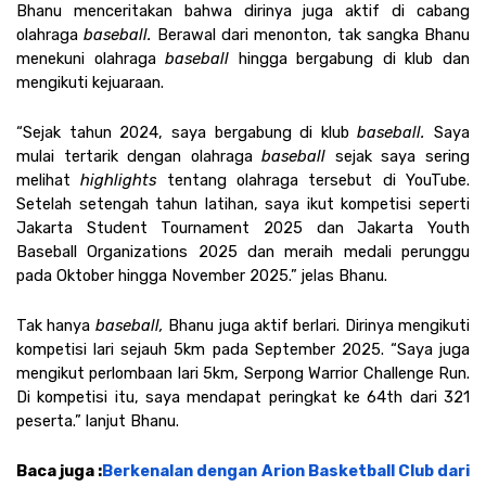
Bhanu menceritakan bahwa dirinya juga aktif di cabang 
olahraga 
baseball. 
Berawal dari menonton, tak sangka Bhanu 
menekuni olahraga 
baseball 
hingga bergabung di klub dan 
mengikuti kejuaraan.
“Sejak tahun 2024, saya bergabung di klub 
baseball. 
Saya 
mulai tertarik dengan olahraga 
baseball 
sejak saya sering 
melihat 
highlights 
tentang olahraga tersebut di YouTube. 
Setelah setengah tahun latihan, saya ikut kompetisi seperti 
Jakarta Student Tournament 2025 dan Jakarta Youth 
Baseball Organizations 2025 dan meraih medali perunggu 
pada Oktober hingga November 2025.” jelas Bhanu.
Tak hanya 
baseball, 
Bhanu juga aktif berlari. Dirinya mengikuti 
kompetisi lari sejauh 5km pada September 2025. “Saya juga 
mengikut perlombaan lari 5km, Serpong Warrior Challenge Run. 
Di kompetisi itu, saya mendapat peringkat ke 64th dari 321 
peserta.” lanjut Bhanu. 
Baca juga :
Berkenalan dengan Arion Basketball Club dari 