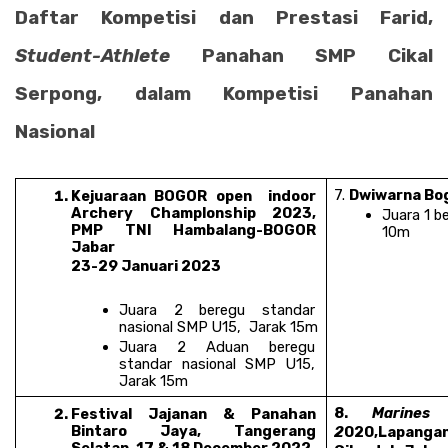
Daftar Kompetisi dan Prestasi Farid, 
Student-Athlete
 Panahan SMP Cikal 
Serpong, dalam Kompetisi Panahan 
Nasional 
7. 
Dwiwarna Bo
Kejuaraan BOGOR open  indoor 
Archery Champlonship 2023, 
Juara 1 be
PMP TNI Hambalang-BOGOR 
10m
Jabar
23-29 Januari 2023
Juara 2 beregu standar 
nasional SMP U15,  Jarak 15m
Juara 2 Aduan beregu 
standar nasional SMP U15, 
Jarak 15m
8. 
Marines 
Festival Jajanan & Panahan 
Bintaro Jaya, Tangerang 
2
020,Lapangan
Selatan, 17 & 18 December 2022