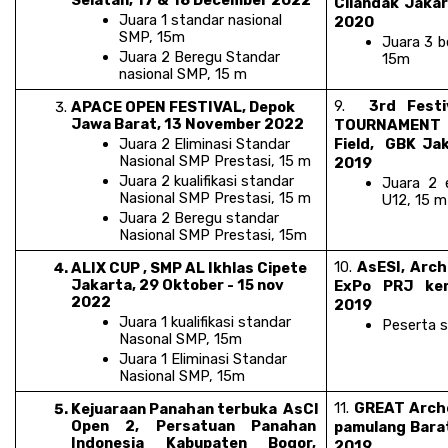
Cilandak Jakar
Juara 1 standar nasional 
2020
SMP, 15m
Juara 3 b
Juara 2 Beregu Standar  
15m
nasional SMP, 15 m
9. 
 3rd Festi
APACE OPEN FESTIVAL, Depok 
Jawa Barat, 13 November 2022
TOURNAMENT 2
Juara 2 Eliminasi Standar  
Field,  GBK Ja
Nasional SMP Prestasi, 15 m
2019
Juara 2 kualifikasi standar  
Juara 2 e
Nasional SMP Prestasi, 15 m
U12, 15 m
Juara 2 Beregu standar  
Nasional SMP Prestasi, 15m
10. 
AsESI, Arch
ALIX CUP , SMP AL Ikhlas Cipete 
Jakarta, 29 Oktober - 15 nov 
ExPo PRJ kem
2022
2019
Juara 1 kualifikasi standar  
Peserta s
Nasonal SMP, 15m
Juara 1 Eliminasi Standar 
Nasional SMP, 15m
11. 
GREAT Arche
Kejuaraan Panahan terbuka  AsCI 
Open 2, Persatuan Panahan 
pamulang Barat
Indonesia Kabupaten Bogor, 
2019