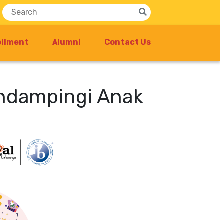
ollment
Alumni
Contact Us
endampingi Anak