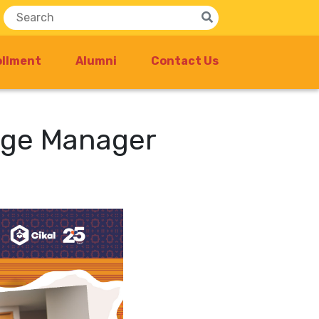
ollment
Alumni
Contact Us
tage Manager