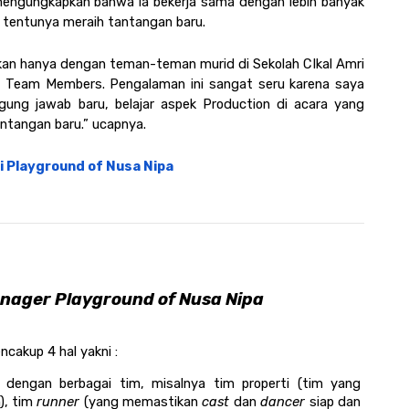
engungkapkan bahwa ia bekerja sama dengan lebih banyak 
n tentunya meraih tantangan baru.
kan hanya dengan teman-teman murid di Sekolah CIkal Amri 
al Team Members. Pengalaman ini sangat seru karena saya 
ung jawab baru, belajar aspek Production di acara yang 
ntangan baru.” ucapnya. 
di Playground of Nusa Nipa
nager Playground of Nusa Nipa 
cakup 4 hal yakni : 
 dengan berbagai tim, misalnya tim properti (tim yang 
, tim 
runner 
(yang memastikan 
cast
 dan 
dancer
 siap dan 