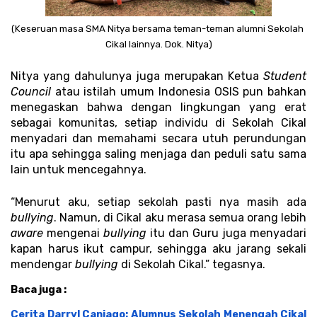
(Keseruan masa SMA Nitya bersama teman-teman alumni Sekolah 
Cikal lainnya. Dok. Nitya)
Nitya yang dahulunya juga merupakan Ketua 
Student 
Council
 atau istilah umum Indonesia OSIS pun bahkan 
menegaskan bahwa dengan lingkungan yang erat 
sebagai komunitas, setiap individu di Sekolah Cikal 
menyadari dan memahami secara utuh perundungan 
itu apa sehingga saling menjaga dan peduli satu sama 
lain untuk mencegahnya. 
“Menurut aku, setiap sekolah pasti nya masih ada 
bullying
. Namun, di Cikal aku merasa semua orang lebih 
aware
 mengenai 
bullying
 itu dan Guru juga menyadari 
kapan harus ikut campur, sehingga aku jarang sekali 
mendengar 
bullying
 di Sekolah Cikal.” tegasnya.
Baca juga : 
Cerita Darryl Caniago: Alumnus Sekolah Menengah Cikal 