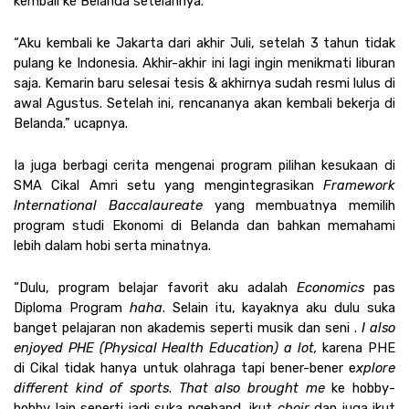
kembali ke Belanda setelahnya. 
“Aku kembali ke Jakarta dari akhir Juli, setelah 3 tahun tidak 
pulang ke Indonesia. Akhir-akhir ini lagi ingin menikmati liburan 
saja. Kemarin baru selesai tesis & akhirnya sudah resmi lulus di 
awal Agustus. Setelah ini, rencananya akan kembali bekerja di 
Belanda.” ucapnya. 
Ia juga berbagi cerita mengenai program pilihan kesukaan di 
SMA Cikal Amri setu yang mengintegrasikan 
Framework 
International Baccalaureate 
yang membuatnya memilih 
program studi Ekonomi di Belanda dan bahkan memahami 
lebih dalam hobi serta minatnya.
“Dulu, program belajar favorit aku adalah 
Economics
 pas 
Diploma Program 
haha
. Selain itu, kayaknya aku dulu suka 
banget pelajaran non akademis seperti musik dan seni . 
I also 
enjoyed PHE (Physical Health Education) a lot,
 karena PHE 
di Cikal tidak hanya untuk olahraga tapi bener-bener e
xplore 
different kind of sports
.
 That also brought me 
ke hobby-
hobby lain seperti jadi suka ngeband, ikut 
choir
 dan juga ikut 