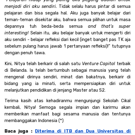
menjadi diri aku sendiri. 
Tidak selalu harus pintar di semua 
pelajaran dan bisa segala hal. Aku juga banyak belajar dari 
teman-teman disekitar aku, bahwa semua pilihan untuk masa 
depannya tuh beda-beda semua 
and that’s super 
interesting!
 Selain itu, aku belajar banyak untuk mengerti diri 
aku sendiri - belajar refleksi dari kecil (inget banget pas TK aja 
sebelum pulang harus jawab 1 pertanyaan refleksi)!” tutupnya 
dengan penuh tawa.
Kini, Nitya telah berkarir di salah satu
 Venture Capital
 terbaik 
di Belanda. Ia telah bertumbuh sebagai manusia yang telah 
mengenal dirinya sendiri, minat dan bakatnya, berkarir di 
bidang yang ia minati, serta mempersiapkan diri untuk 
melanjutkan pendidikan di jenjang Master atau S2.
Terima kasih atas kehadiranmu mengunjungi Sekolah Cikal 
kembali, Nitya! Semoga segala impian dan karirmu akan 
memberikan manfaat bagi sesama manusia dan tentunya 
membanggakan Indonesia (*)
Baca juga : 
Diterima di ITB dan Dua Universitas di 