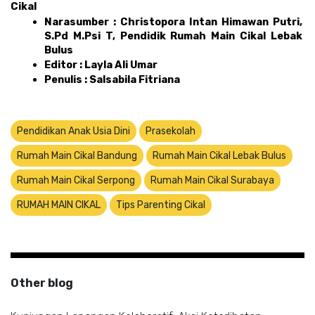
Cikal 
Narasumber : Christopora Intan Himawan Putri, 
S.Pd M.Psi T, Pendidik Rumah Main Cikal Lebak 
Bulus
Editor : Layla Ali Umar 
Penulis : Salsabila Fitriana
Pendidikan Anak Usia Dini
Prasekolah
Rumah Main Cikal Bandung
Rumah Main Cikal Lebak Bulus
Rumah Main Cikal Serpong
Rumah Main Cikal Surabaya
RUMAH MAIN CIKAL
Tips Parenting Cikal
Other blog