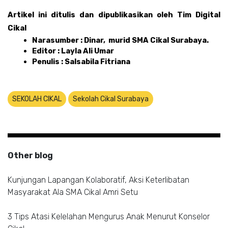
Artikel ini ditulis dan dipublikasikan oleh Tim Digital 
Cikal 
Narasumber : Dinar,  murid SMA Cikal Surabaya. 
Editor : Layla Ali Umar
Penulis : Salsabila Fitriana
SEKOLAH CIKAL
Sekolah Cikal Surabaya
Other blog
Kunjungan Lapangan Kolaboratif, Aksi Keterlibatan
Masyarakat Ala SMA Cikal Amri Setu
3 Tips Atasi Kelelahan Mengurus Anak Menurut Konselor