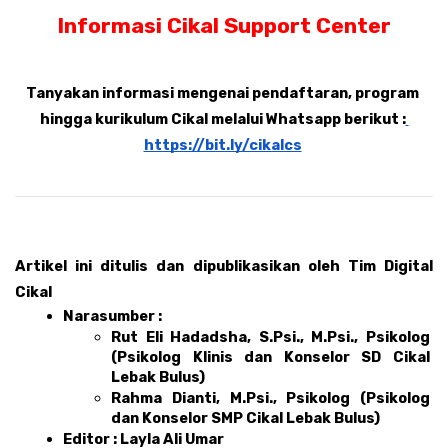
Informasi Cikal Support Center
Tanyakan informasi mengenai pendaftaran, program 
hingga kurikulum Cikal melalui Whatsapp berikut :
https://bit.ly/cikalcs
Artikel ini ditulis dan dipublikasikan oleh Tim Digital 
Cikal 
Narasumber : 
Rut Eli Hadadsha, S.Psi., M.Psi., Psikolog 
(Psikolog Klinis dan Konselor SD Cikal 
Lebak Bulus) 
Rahma Dianti, M.Psi., Psikolog (Psikolog 
dan Konselor SMP Cikal Lebak Bulus)
Editor : Layla Ali Umar 