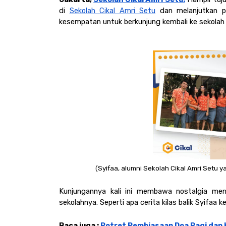
di 
Sekolah Cikal Amri Setu
 dan melanjutkan pe
kesempatan untuk berkunjung kembali ke sekolah 
(Syifaa, alumni Sekolah Cikal Amri Setu ya
Kunjungannya kali ini membawa nostalgia me
sekolahnya. Seperti apa cerita kilas balik Syifaa k
Baca juga : 
Potret Pembiasaan Doa Pagi dan K