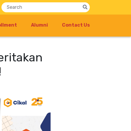
ollment
Alumni
Contact Us
eritakan
!