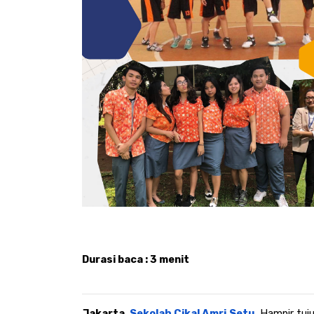
Durasi baca : 3 menit
Jakarta, 
Sekolah Cikal Amri Setu.
 Hampir tuju