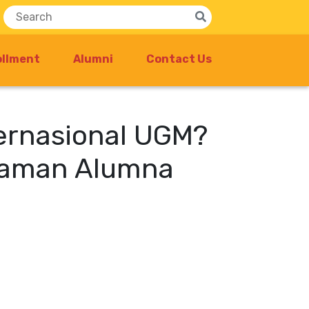
ollment
Alumni
Contact Us
ernasional UGM?
laman Alumna