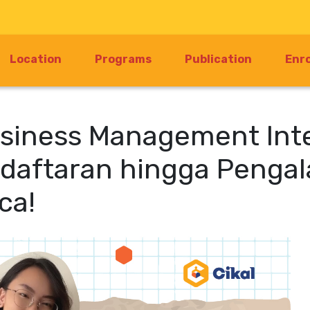
Location
Programs
Publication
Enr
usiness Management Int
ndaftaran hingga Penga
ca!