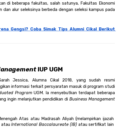
an di beberapa fakultas, salah satunya, Fakultas Ekonomi 
n dan alur seleksinya berbeda dengan seleksi kampus pada 
rena Gengsi? Coba Simak Tips Alumni Cikal Berikut 
Management
 IUP UGM
arah Jessica, Alumna Cikal 2018, yang sudah resmi 
menyelesaikan pendidikannya di IUP UGM membagikan informasi terkait persyaratan masuk di program studi 
aduated Program 
UGM. Ia menyebutkan terdapat beberapa 
ng ingin melanjutkan pendidikan di 
Business Management 
Menengah Atas atau Madrasah Aliyah (melampirkan ijazah 
l atau 
International Baccalaureate (IB)
 atau sertifikat lain 