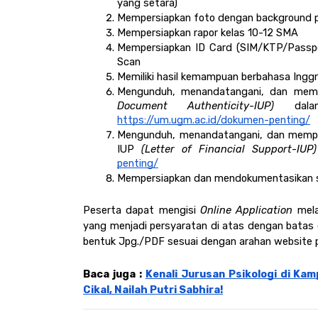
yang setara)
Mempersiapkan foto dengan background p
Mempersiapkan rapor kelas 10-12 SMA 
Mempersiapkan ID Card (SIM/KTP/Passpo
Scan
Memiliki hasil kemampuan berbahasa Ingg
Mengunduh, menandatangani, dan memp
Document Authenticity-IUP) 
https://um.ugm.ac.id/dokumen-penting/
Mengunduh, menandatangani, dan mempe
IUP 
(Letter of Financial Support-IUP)
penting/
Mempersiapkan dan mendokumentasikan sert
Peserta dapat mengisi 
Online Application 
mela
yang menjadi persyaratan di atas dengan bata
bentuk Jpg./PDF sesuai dengan arahan website 
Baca juga : 
Kenali Jurusan Psikologi di Ka
Cikal, Nailah Putri Sabhira!