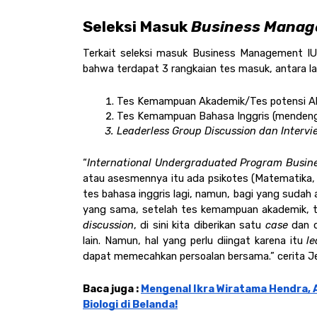
Seleksi Masuk
 Business Mana
Terkait seleksi masuk Business Management IU
bahwa terdapat 3 rangkaian tes masuk, antara la
Tes Kemampuan Akademik/Tes potensi A
Tes Kemampuan Bahasa Inggris (mendeng
Leaderless Group Discussion dan Intervie
“
International Undergraduated Program
Busin
atau asesmennya itu ada psikotes (Matematika, B
tes bahasa inggris lagi, namun, bagi yang sudah ad
yang sama, setelah tes kemampuan akademik, te
discussion
, di sini kita diberikan satu 
case
 dan 
lain. Namun, hal yang perlu diingat karena itu 
le
dapat memecahkan persoalan bersama.” cerita Je
Baca juga : 
Mengenal Ikra Wiratama Hendra, A
Biologi di Belanda!