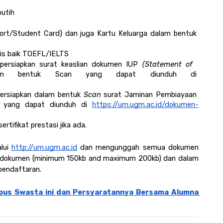
utih
rt/Student Card) dan juga Kartu Keluarga dalam bentuk 
ris baik TOEFL/IELTS 
ersiapkan surat keaslian dokumen IUP
 (Statement of  
dalam bentuk Scan yang dapat diunduh di 
rsiapkan dalam bentuk 
Scan 
surat Jaminan Pembiayaan 
 
yang dapat diunduh di 
https://um.ugm.ac.id/dokumen-
ifikat prestasi jika ada.
lui 
http://um.ugm.ac.id
 dan mengunggah semua dokumen 
s dokumen (minimum 150kb and maximum 200kb) dan dalam 
pendaftaran.
mpus Swasta ini dan Persyaratannya Bersama Alumna 