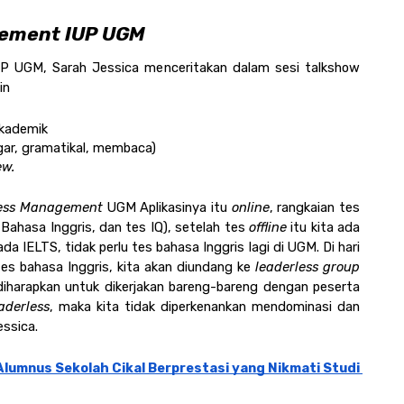
gement IUP UGM
P UGM, Sarah Jessica menceritakan dalam sesi talkshow 
in
kademik
ar, gramatikal, membaca)
w. 
ess Management
 UGM Aplikasinya itu 
online
, rangkaian tes 
ahasa Inggris, dan tes IQ), setelah tes 
offline
 itu kita ada 
a IELTS, tidak perlu tes bahasa Inggris lagi di UGM. Di hari 
s bahasa Inggris, kita akan diundang ke 
leaderless group 
diharapkan untuk dikerjakan bareng-bareng dengan peserta 
aderless
, maka kita tidak diperkenankan mendominasi dan 
ssica.
lumnus Sekolah Cikal Berprestasi yang Nikmati Studi 