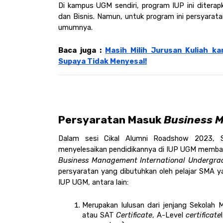
Di kampus UGM sendiri, program IUP ini diterapk
dan Bisnis. Namun, untuk program ini persyarata
umumnya.  
Baca juga : 
Masih Milih Jurusan Kuliah ka
Supaya Tidak Menyesal!
Persyaratan Masuk 
Business 
Dalam sesi Cikal Alumni Roadshow 2023, S
Business Management
International Undergr
persyaratan yang dibutuhkan oleh pelajar SMA ya
IUP UGM, antara lain:
Merupakan lulusan dari jenjang Sekolah 
atau SAT 
Certificate
, A-Level 
certificate