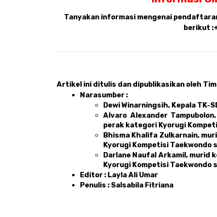
Tanyakan informasi mengenai pendaftaran,
berikut :
Artikel ini ditulis dan dipublikasikan oleh Tim 
Narasumber : 
Dewi Winarningsih, Kepala TK-S
Alvaro Alexander Tampubolon, 
perak kategori Kyorugi Kompe
Bhisma Khalifa Zulkarnain, mur
Kyorugi Kompetisi Taekwondo 
Darlane Naufal Arkamil, murid k
Kyorugi Kompetisi Taekwondo 
Editor : Layla Ali Umar 
Penulis : Salsabila Fitriana