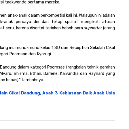
tisi taekwondo pertama mereka.
n anak-anak dalam berkompetisi kali ini. Walaupun ini adalah 
anak percaya diri dan tetap sportif mengikuti aturan 
at seru, karena disertai teriakan heboh para 
supporter
 (orang 
g ini, murid-murid kelas 1 SD dan Reception Sekolah Cikal 
egori Poomsae dan Kyorugi. 
l Bandung dalam kategori Poomsae (rangkaian teknik gerakan 
 Alvaro, Bhisma, Ethan, Darlene, Kaivandra dan Raynard yang 
gan bebas).” tambahnya. 
ain Cikal Bandung, Asah 3 Kebiasaan Baik Anak Usia 