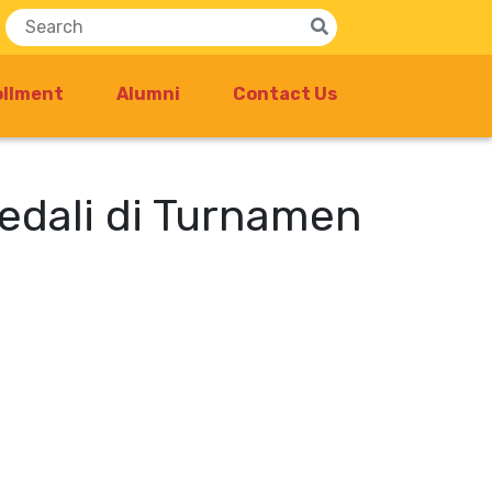
ollment
Alumni
Contact Us
edali di Turnamen