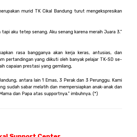
merupakan murid TK Cikal Bandung turut mengekspresikan 
h tapi aku tetep senang. Aku senang karena meraih Juara 3.” 
pkan rasa bangganya akan kerja keras, antusias, dan 
m pertandingan yang diikuti oleh banyak pelajar TK-SD se-
h capaian prestasi yang gemilang,  
Bandung, antara lain 1 Emas, 3 Perak dan 3 Perunggu. Kami 
ng sudah sabar melatih dan mempersiapkan anak-anak dan 
Mama dan Papa atas supportnya.” imbuhnya. (*)
kal Support Center 