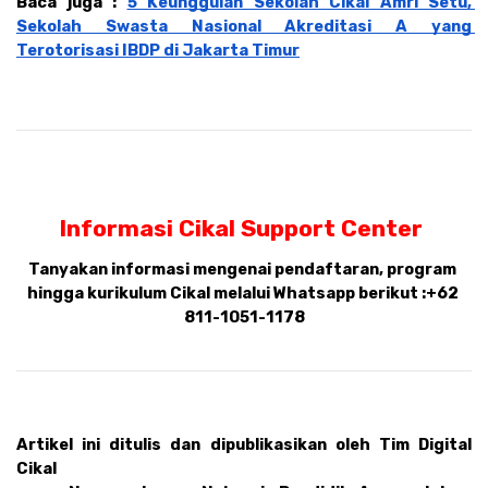
Baca juga : 
5 Keunggulan Sekolah Cikal Amri Setu, 
Sekolah Swasta Nasional Akreditasi A yang 
Terotorisasi IBDP di Jakarta Timur
Informasi Cikal Support Center 
Tanyakan informasi mengenai pendaftaran, program 
hingga kurikulum Cikal melalui Whatsapp berikut :
+62 
811-1051-1178
Artikel ini ditulis dan dipublikasikan oleh Tim Digital 
Cikal 