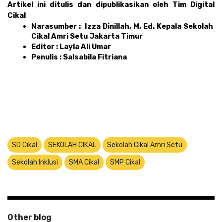
Artikel ini ditulis dan dipublikasikan oleh Tim Digital 
Cikal 
Narasumber :  Izza Dinillah, M, Ed. Kepala Sekolah 
Cikal Amri Setu Jakarta Timur
Editor : Layla Ali Umar 
Penulis : Salsabila Fitriana
SD Cikal
SEKOLAH CIKAL
Sekolah Cikal Amri Setu
Sekolah Inklusi
SMA Cikal
SMP Cikal
Other blog