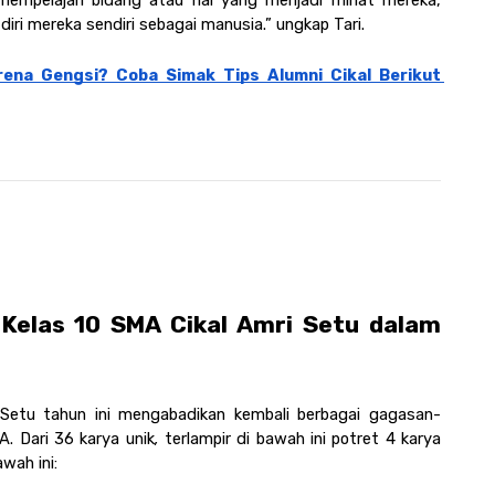
empelajari bidang atau hal yang menjadi minat mereka, 
iri mereka sendiri sebagai manusia.” ungkap Tari. 
rena Gengsi? Coba Simak Tips Alumni Cikal Berikut 
Potret Beberapa Karya Murid Kelas 10 SMA Cikal Amri Setu dalam 
i Setu tahun ini mengabadikan kembali berbagai gagasan-
A. Dari 36 karya unik
, 
terlampir di bawah ini potret 4 karya 
wah ini: