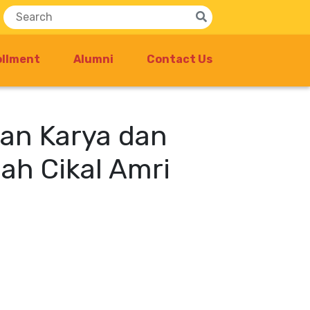
ollment
Alumni
Contact Us
ran Karya dan
ah Cikal Amri