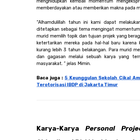
menghidupkan kembali momentum mengekspresi
memberdayakan atau memberikan makna pada ma
“Alhamdulillah tahun ini kami dapat melakuk
ditetapkan sebagai tema mengingat momentum yan
murid memilih topik dan tujuan projek yang berag
ketertarikan mereka pada hal-hal baru karena 
kurang lebih 3 tahun belakangan. Para murid 
dan gagasan melalui sebuah karya yang tern
masyarakat. “ jelas Mimin. 
Baca juga : 
5 Keunggulan Sekolah Cikal Amr
Terotorisasi IBDP di Jakarta Timur
Karya-Karya 
Personal Proje