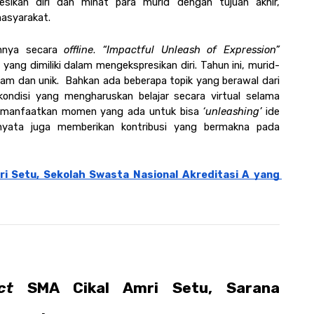
kan diri dan minat para murid dengan tujuan akhir, 
syarakat. 
annya secara 
offline
. 
“Impactful Unleash of Expression”
g dimiliki dalam mengekspresikan diri. Tahun ini, murid-
am dan unik.  Bahkan ada beberapa topik yang berawal dari 
kondisi yang mengharuskan belajar secara virtual selama 
memanfaatkan momen yang ada untuk bisa 
‘unleashing’
 ide 
yata juga memberikan kontribusi yang bermakna pada 
i Setu, Sekolah Swasta Nasional Akreditasi A yang 
ct
 SMA Cikal Amri Setu, Sarana 