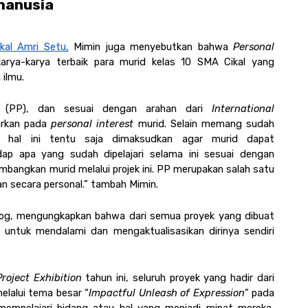
 manusia
kal Amri Setu,
 Mimin juga menyebutkan bahwa 
Personal 
arya-karya terbaik para murid kelas 10 SMA Cikal yang 
 ilmu.
t 
(PP), dan sesuai dengan arahan dari
 International 
arkan pada 
personal interest
 murid. Selain memang sudah 
ek, hal ini tentu saja dimaksudkan agar murid dapat 
p apa yang sudah dipelajari selama ini sesuai dengan 
embangkan murid melalui projek ini. PP merupakan salah satu 
an secara personal.” tambah Mimin.
kolog, mengungkapkan bahwa dari semua proyek yang dibuat 
 untuk mendalami dan mengaktualisasikan dirinya sendiri 
roject Exhibition
 tahun ini, seluruh proyek yang hadir dari 
melalui tema besar “
Impactful Unleash of Expression
” pada 