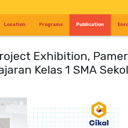
(current)
Location
Programs
Publication
Enr
roject Exhibition, Pame
aran Kelas 1 SMA Sekol