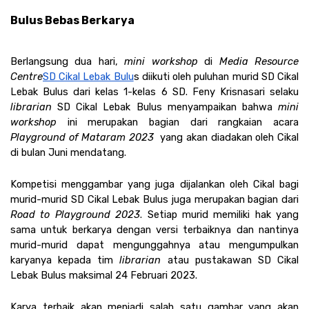
Bulus Bebas Berkarya
Berlangsung dua hari, 
mini workshop
 di 
Media Resource 
Centre
SD Cikal Lebak Bulu
s diikuti oleh puluhan murid SD Cikal 
Lebak Bulus dari kelas 1-kelas 6 SD. Feny Krisnasari selaku 
librarian
 SD Cikal Lebak Bulus menyampaikan bahwa
 mini 
workshop
 ini merupakan bagian dari rangkaian acara 
Playground of Mataram 2023
  yang akan diadakan oleh Cikal 
di bulan Juni mendatang. 
Kompetisi menggambar yang juga dijalankan oleh Cikal bagi 
murid-murid SD Cikal Lebak Bulus juga merupakan bagian dari 
Road to Playground 2023
. Setiap murid memiliki hak yang 
sama untuk berkarya dengan versi terbaiknya dan nantinya 
murid-murid dapat mengunggahnya atau mengumpulkan 
karyanya kepada tim 
librarian
 atau pustakawan SD Cikal 
Lebak Bulus maksimal 24 Februari 2023. 
Karya terbaik akan menjadi salah satu gambar yang akan 