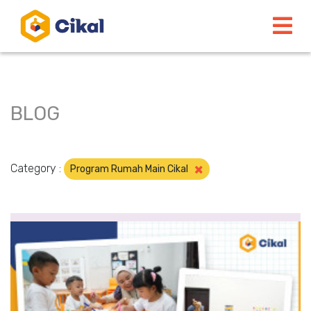
BLOG
×
Category :
Program Rumah Main Cikal