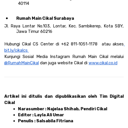
40114
Rumah Main Cikal Surabaya 
Jl. Raya Lontar No.103, Lontar, Kec. Sambikerep, Kota SBY, 
Jawa Timur 60216
Hubungi Cikal CS Center di +62 811-1051-1178  atau akses
bit.ly/cikalcs 
Kunjungi Sosial Media Instagram Rumah Main Cikal melalui 
@RumahMainCikal
 dan juga website Cikal di 
www.cikal.co.id
Artikel ini ditulis dan dipublikasikan oleh Tim Digital 
Cikal
Narasumber : Najelaa Shihab, Pendiri Cikal 
Editor : Layla Ali Umar 
Penulis : Salsabila Fitriana