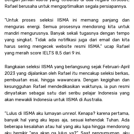
Rafael berusaha untuk mengoptimalkan segala persiapannya.
“Untuk proses seleksi IISMA ini memang panjang dan 
menguras energi. Semua prosesnya mendorong kita untuk 
mandiri mengurusnya. Banyak sekali tugasnya dengan tempo 
yang singkat. Tidak ada notifikasi juga dari email dan kita 
harus sering mengecek website resmi IISMA.” ucap Rafael 
yang meraih score IELTS 8,5 dari 9 ini.
Rangkaian seleksi IISMA yang berlangsung sejak Februari-April 
2023 yang dijalankan oleh Rafael itu mencakup seleksi berkas, 
pembuatan esai, hingga wawancara. Dengan kegigihan dan 
kesungguhan Rafael mendedikasikan waktunya, ia pun resmi 
dinyatakan sebagai satu dari seribu pelajar Indonesia yang 
akan mewakili Indonesia untuk IISMA di Australia. 
“Lulus di IISMA aku lumayan 
unreal
. Kenapa? karena pertama, 
banyak hal yang aku lepas aja, sesuai kehendak Tuhan. Ada 
beberapa kesalahan atau hal yang aku lupa hingga mendorong 
aku berpikir ”apa akan ga lulus ya?”. Saat pengumuman, aku 