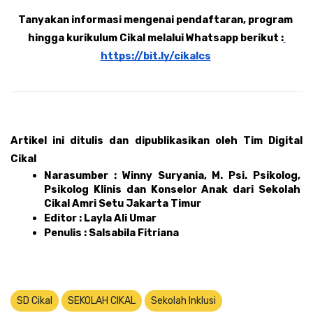
Tanyakan informasi mengenai pendaftaran, program 
hingga kurikulum Cikal melalui Whatsapp berikut :
https://bit.ly/cikalcs
Artikel ini ditulis dan dipublikasikan oleh Tim Digital 
Cikal 
Narasumber : Winny Suryania, M. Psi. Psikolog, 
Psikolog Klinis dan Konselor Anak dari Sekolah 
Cikal Amri Setu Jakarta Timur
Editor : Layla Ali Umar 
Penulis : Salsabila Fitriana
SD Cikal
SEKOLAH CIKAL
Sekolah Inklusi