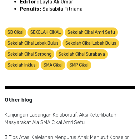
Editor : 
Layla Ali Umar 
Penulis : 
Salsabila Fitriana
SD Cikal
SEKOLAH CIKAL
Sekolah Cikal Amri Setu
Sekolah Cikal Lebak Bulus
Sekolah Cikal Lebak Bulus
Sekolah Cikal Serpong
Sekolah Cikal Surabaya
Sekolah Inklusi
SMA Cikal
SMP Cikal
Other blog
Kunjungan Lapangan Kolaboratif, Aksi Keterlibatan
Masyarakat Ala SMA Cikal Amri Setu
3 Tips Atasi Kelelahan Mengurus Anak Menurut Konselor