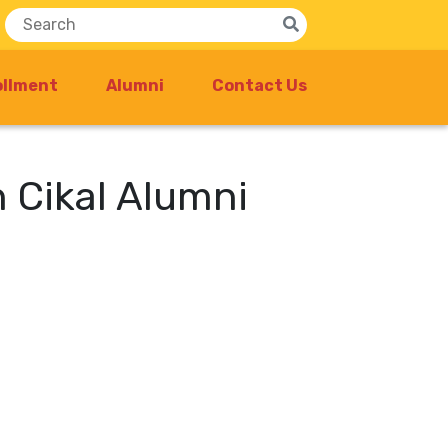
ollment
Alumni
Contact Us
n Cikal Alumni