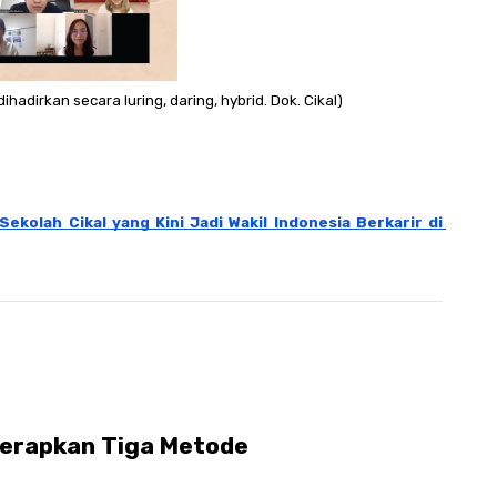
adirkan secara luring, daring, hybrid. Dok. Cikal)
ekolah Cikal yang Kini Jadi Wakil Indonesia Berkarir di 
Terapkan Tiga Metode 