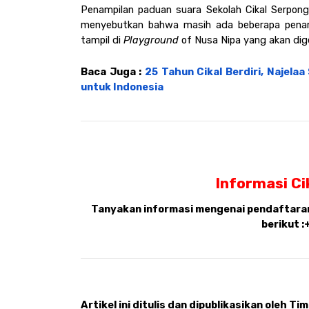
Penampilan paduan suara Sekolah Cikal Serpon
menyebutkan bahwa masih ada beberapa penampi
tampil di 
Playground 
of Nusa Nipa yang akan dige
Baca Juga : 
25 Tahun Cikal Berdiri, Najelaa
untuk Indonesia
Informasi Ci
Tanyakan informasi mengenai pendaftaran,
berikut :
Artikel ini ditulis dan dipublikasikan oleh Tim 