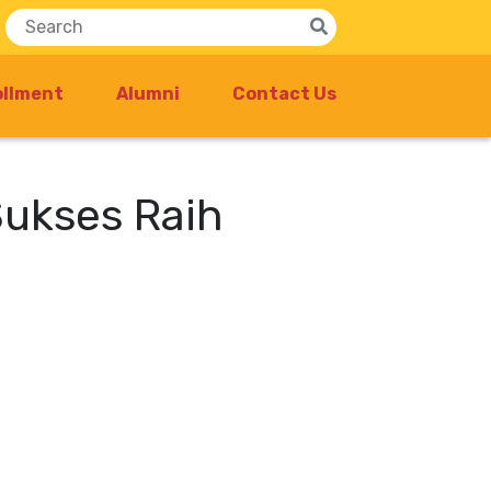
ollment
Alumni
Contact Us
Sukses Raih