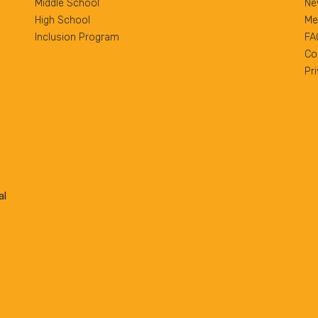
Middle School
Ne
High School
Me
Inclusion Program
FA
Co
Pr
al