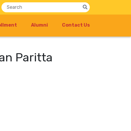
ollment
Alumni
Contact Us
an Paritta