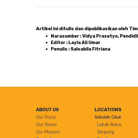
Artikel ini ditulis dan dipublikasikan oleh Tim 
Narasumber : Vidya Prasetyo, Pendidi
Editor : Layla Ali Umar 
Penulis : Salsabila Fitriana
ABOUT US
LOCATIONS
Our Story
Sekolah Cikal
Our Vision
Lebak Bulus
Our Mission
Serpong