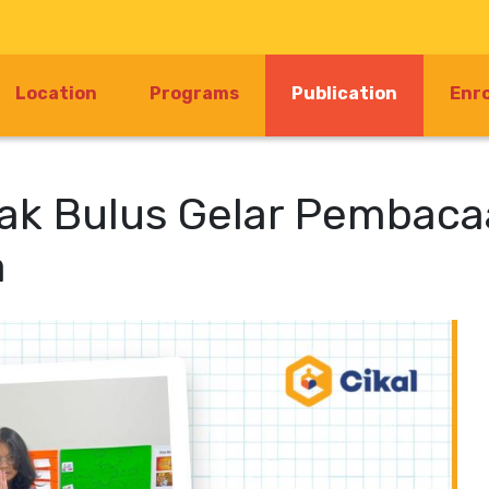
(current)
Location
Programs
Publication
Enr
bak Bulus Gelar Pembaca
a