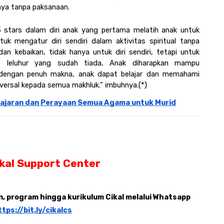
lnya tanpa paksanaan.
5 stars dalam diri anak yang pertama melatih anak untuk 
k mengatur diri sendiri dalam aktivitas spiritual tanpa 
an kebaikan, tidak hanya untuk diri sendiri, tetapi untuk 
p leluhur yang sudah tiada, Anak diharapkan mampu 
engan penuh makna, anak dapat belajar dan memahami 
versal kepada semua makhluk.” imbuhnya.(*)
lajaran dan Perayaan Semua Agama untuk Murid
ikal Support Center
 program hingga kurikulum Cikal melalui Whatsapp 
ttps://bit.ly/cikalcs