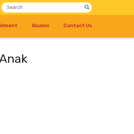
ollment
Alumni
Contact Us
 Anak