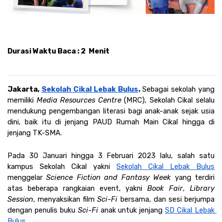
Durasi Waktu Baca : 2  Menit
Jakarta, 
Sekolah Cikal Lebak Bulus
. 
Sebagai sekolah yang 
memiliki 
Media Resources Centre 
(MRC), Sekolah Cikal selalu 
mendukung pengembangan literasi bagi anak-anak sejak usia 
dini, baik itu di jenjang PAUD Rumah Main Cikal hingga di 
jenjang TK-SMA. 
Pada 30 Januari hingga 3 Februari 2023 lalu, salah satu 
kampus Sekolah Cikal yakni 
Sekolah Cikal Lebak Bulus
menggelar 
Science Fiction and Fantasy Week 
yang terdiri 
atas beberapa rangkaian event, yakni 
Book Fair
, 
Library 
Session
, menyaksikan film 
Sci-Fi
 bersama, dan sesi berjumpa 
dengan penulis buku 
Sci-Fi
 anak untuk jenjang 
SD Cikal Lebak 
Bulus
. 