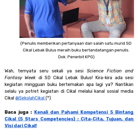
(Penulis memberikan pertanyaan dan salah satu murid SD 
Cikal Lebak Bulus meraih buku bertandatangan penulis. 
Dok. Penerbit KPG)
Wah, ternyata seru sekali ya sesi 
Science Fiction and 
Fantasy Week 
di SD Cikal Lebak Bulus! Kira-kira ada sesi 
kegiatan mingguan buku bertemakan apa lagi ya? Nantikan 
selalu ya potret kegiatan di Cikal melalui kanal sosial media 
Cikal 
@SekolahCikal 
(*)
Baca juga : 
Kenali dan Pahami Kompetensi 5 Bintang 
Cikal (5 Stars Competencies) : Cita-Cita, Tujuan, dan 
Visi dari Cikal!