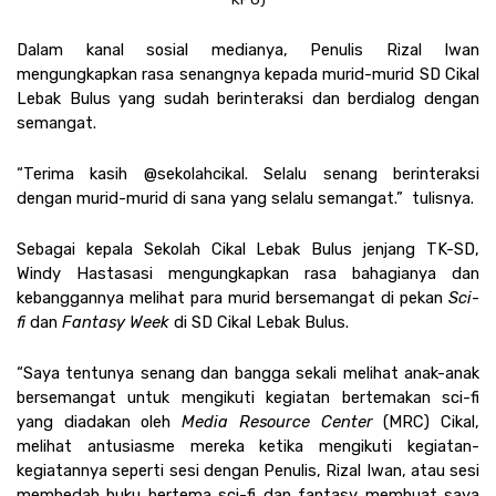
Dalam kanal sosial medianya, Penulis Rizal Iwan 
mengungkapkan rasa senangnya kepada murid-murid SD Cikal 
Lebak Bulus yang sudah berinteraksi dan berdialog dengan 
semangat. 
“Terima kasih @sekolahcikal. Selalu senang berinteraksi 
dengan murid-murid di sana yang selalu semangat.”  tulisnya.
Sebagai kepala Sekolah Cikal Lebak Bulus jenjang TK-SD, 
Windy Hastasasi mengungkapkan rasa bahagianya dan 
kebanggannya melihat para murid bersemangat di pekan 
Sci-
fi
 dan 
Fantasy Week 
di SD Cikal Lebak Bulus.
“Saya tentunya senang dan bangga sekali melihat anak-anak 
bersemangat untuk mengikuti kegiatan bertemakan sci-fi 
yang diadakan oleh 
Media Resource Center 
(MRC) Cikal, 
melihat antusiasme mereka ketika mengikuti kegiatan-
kegiatannya seperti sesi dengan Penulis, Rizal Iwan, atau sesi 
membedah buku bertema sci-fi dan fantasy membuat saya 